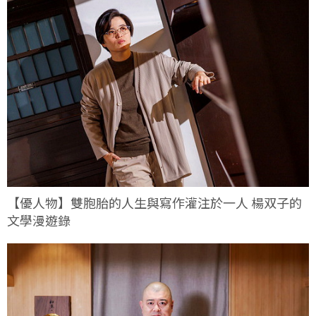
【優人物】雙胞胎的人生與寫作灌注於一人 楊双子的
文學漫遊錄