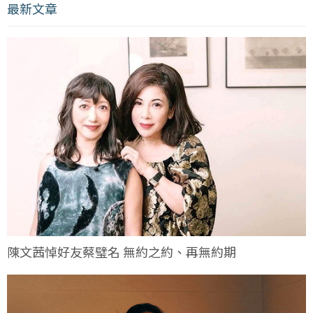
最新文章
陳文茜悼好友蔡璧名 無約之約、再無約期