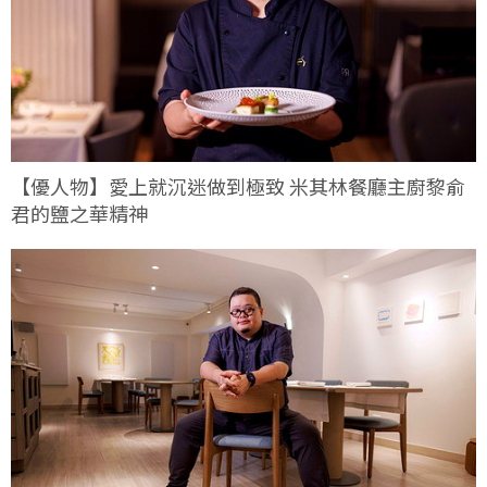
【優人物】愛上就沉迷做到極致 米其林餐廳主廚黎俞
君的鹽之華精神