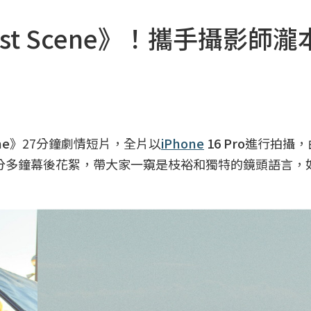
ast Scene》！攜手攝影師瀧
ne
》27分鐘劇情短片，全片以
iPhone
16 Pro
進行拍攝，
分多鐘幕後花絮，帶大家一窺是枝裕和獨特的鏡頭語言，