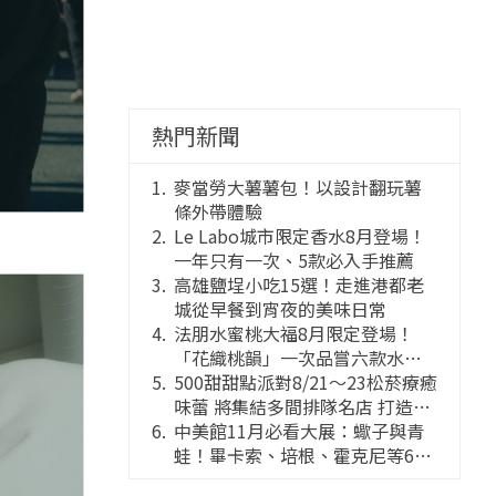
熱門新聞
麥當勞大薯薯包！以設計翻玩薯
條外帶體驗
Le Labo城市限定香水8月登場！
一年只有一次、5款必入手推薦
高雄鹽埕小吃15選！走進港都老
城從早餐到宵夜的美味日常
法朋水蜜桃大福8月限定登場！
「花織桃韻」一次品嘗六款水蜜
桃花果大福
500甜甜點派對8/21～23松菸療癒
味蕾 將集結多間排隊名店 打造靈
感創意的舞台
中美館11月必看大展：蠍子與青
蛙！畢卡索、培根、霍克尼等66
件國巨典藏亮相