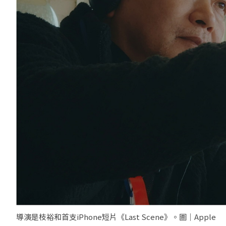
導演是枝裕和首支iPhone短片《Last Scene》。圖｜Apple