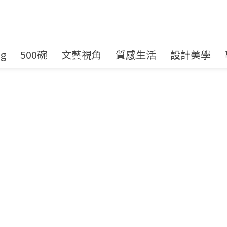
ng
500碗
文藝視角
質感生活
設計美學