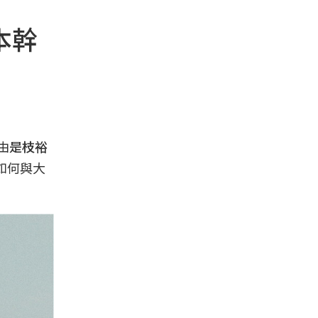
本幹
由
是枝裕
如何與大