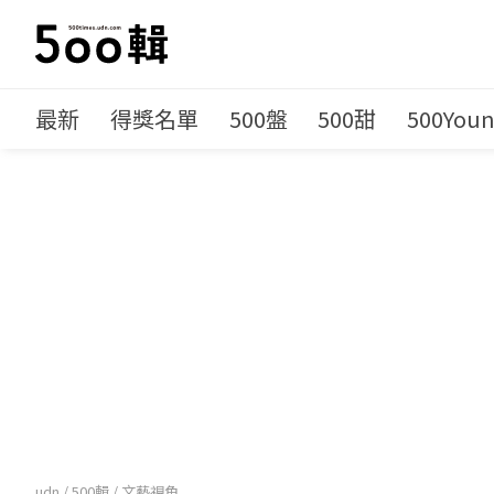
最新
得獎名單
500盤
500甜
500You
udn
/
500輯
/
文藝視角