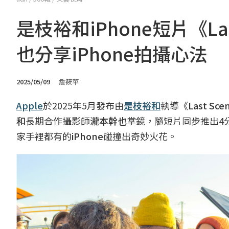
是枝裕和iPhone短片《L
也分享iPhone拍攝心法
2025/05/09
詹筱苹
Apple
於2025年5月發布由
是枝裕和
執導《
Last Sce
和
長期合作攝影師
瀧本幹也
掌鏡，隨短片同步推出4
家手裡都有的
iPhone
碰撞出奇妙火花。