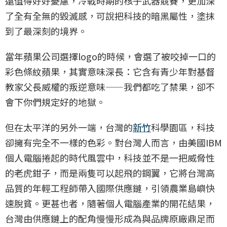
遠值得好好憂慮，冷戰時期的核子武器競賽，更加深
了全有全無的毀滅感，可說把科技的暗黑屬性，塗抹
到了最深刻的境界。
當年蘋果公司選擇logo的時候，會選了被咬掉一口的
彩色條紋蘋果，其實意味深長：它含有青少年對基督
教家父長威權的叛逆意味——我們都吃了禁果，卻不
會下你們規定好的地獄。
但在太平洋的另外一端，台灣的
新竹
科學園區，科技
卻擁有完全不一樣的色彩。對台灣人而言，由美國IBM
個人電腦捲起的時代風雲中，科技並不是一把威脅性
的老虎鉗子，而是兩隻可以起飛的鋼翼，它將台灣高
品質的年輕工程師帶入國際供應鏈，引領農業島嶼快
速脫貧。更甚也者，隨著個人電腦產業的開花結果，
台灣由供應鏈上的配角慢慢形成為與品牌原廠鼎足而