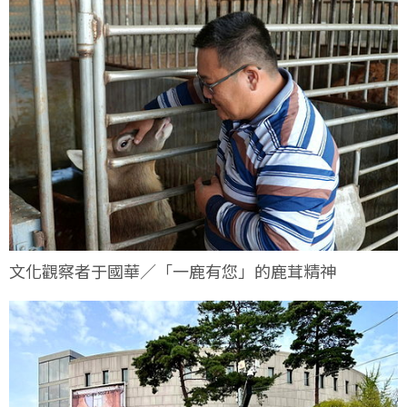
文化觀察者于國華／「一鹿有您」的鹿茸精神