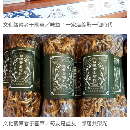
文化觀察者于國華／味益：一家店縮影一個時代
文化觀察者于國華／筍友是益友，部落共榮光