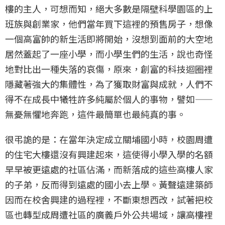
樓的主人，可想而知，絕大多數是隔壁科學園區的上
班族與創業家，他們當年買下這裡的預售房子，想像
一個高富帥的新生活即將開始，沒想到面前的大空地
居然蓋起了一座小學，而小學生們的生活，說也奇怪
地對比出一種失落的哀傷，原來，創富的科技迴圈裡
隱藏著強大的集體性，為了獲取財富與成就，人們不
得不在成長中犧牲許多純屬於個人的事物，譬如——
無憂無懼地奔跑，這件最簡單也最純真的事。
很弔詭的是：在當年決定成立關埔國小時，校園周遭
的住宅大樓還沒有興建起來，這使得小學入學的名額
早早被更遠處的社區佔滿，而新落成的這些高樓人家
的子弟，反而得到遠處的國小去上學。黃聲遠建築師
因而在校舍興建的過程裡，不斷東想西改，試著把校
區也轉型成周遭社區的廣義戶外公共場域，讓高樓裡