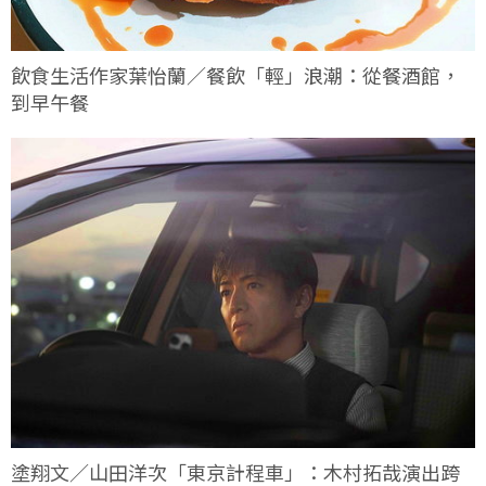
飲食生活作家葉怡蘭／餐飲「輕」浪潮：從餐酒館，
到早午餐
塗翔文／山田洋次「東京計程車」：木村拓哉演出跨