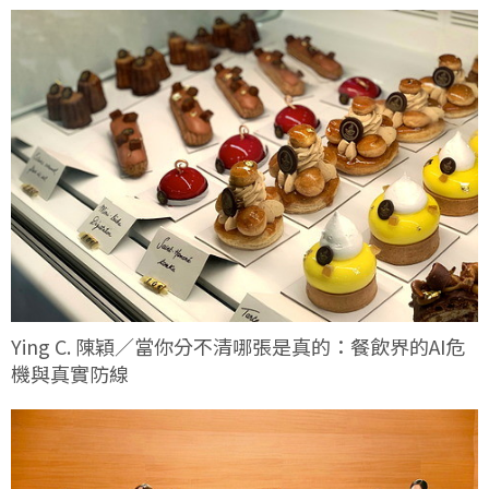
Ying C. 陳穎／當你分不清哪張是真的：餐飲界的AI危
機與真實防線