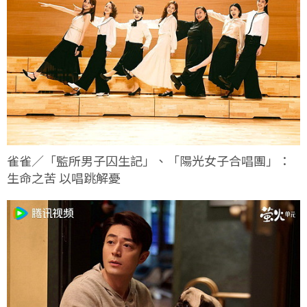
雀雀／「監所男子囚生記」、「陽光女子合唱團」：
生命之苦 以唱跳解憂