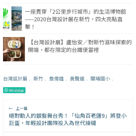
一座貫穿「2公里步行城市」的生活博物館
——2020台灣設計展在新竹，四大亮點直
擊！
【台灣設計展】盧怡安／對新竹滋味探索的
開端，都在限定的台鐵便當裡
台灣設計展
﹒
新竹
﹒
詹偉雄
﹒
黃聲遠
﹒
關埔國小
﹒
WhatsApp
←
上一篇
絕對動人的銀髮舞台秀！「仙角百老匯9」將登小
巨蛋，年輕設計團隊投入為世代接縫