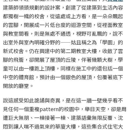
建築師領頭規劃的設計案，創建了從建築到生活內容
都獨樹一幟的校舍，從遠處或上方看，是一朵朵飄起
的雲腳，開展成一片低台度的迴游空間，從裡面教室
與教室間看，則是無處不通透，視野可亂飄的，說不
出室外與室內明確分野的——姑且稱之為「學園」的
新式校舍。仍在興建中的第二期教室大樓，收斂了雲
腳的飛簷，卻開展了屋頂的丘陵，伴著幾顆大樹，學
童可以由一樓跑上頂樓，同樣在施工中的還包括一個
中空的體育館，預計由一個銀色的屋頂，包覆著底下
開放的廳堂。
說這感受如此詭譎與奇異，是在這一牆一壁幾乎看不
見任何一個重複pattern的校園中，舉目天空，卻是周
遭巨大無朋、一棟接著一棟、建築語彙無限反覆、沈
悶到讓人喘不過氣來的華廈大樓，這些集合式住宅大