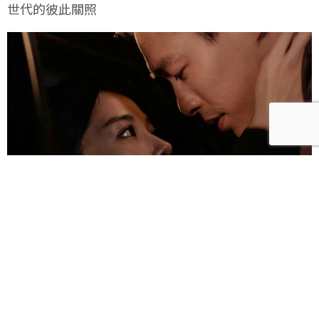
世代的彼此關照
雀雀／「人浮於愛」：一語道盡愛是「什麼都沒有」
的真實本質