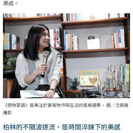
渠成。
《戀物絮語》是專注於書寫物件與生活的風格選集。 圖／沈佩臻
攝影
柏林的不隨波逐流，是時間淬鍊下的美感