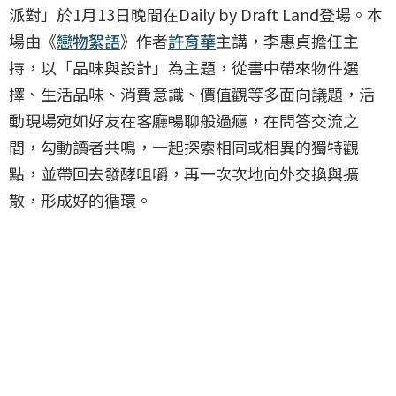
派對」於1月13日晚間在Daily by Draft Land登場。本
場由《
戀物絮語
》作者
許育華
主講，李惠貞擔任主
持，以「品味與設計」為主題，從書中帶來物件選
擇、生活品味、消費意識、價值觀等多面向議題，活
動現場宛如好友在客廳暢聊般過癮，在問答交流之
間，勾動讀者共鳴，一起探索相同或相異的獨特觀
點，並帶回去發酵咀嚼，再一次次地向外交換與擴
散，形成好的循環。