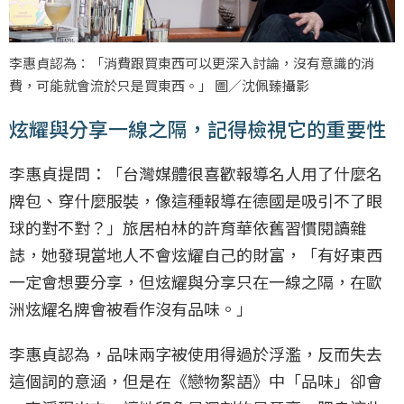
李惠貞認為：「消費跟買東西可以更深入討論，沒有意識的消
費，可能就會流於只是買東西。」 圖／沈佩臻攝影
炫耀與分享一線之隔，記得檢視它的重要性
李惠貞提問：「台灣媒體很喜歡報導名人用了什麼名
牌包、穿什麼服裝，像這種報導在德國是吸引不了眼
球的對不對？」旅居柏林的許育華依舊習慣閱讀雜
誌，她發現當地人不會炫耀自己的財富，「有好東西
一定會想要分享，但炫耀與分享只在一線之隔，在歐
洲炫耀名牌會被看作沒有品味。」
李惠貞認為，品味兩字被使用得過於浮濫，反而失去
這個詞的意涵，但是在《戀物絮語》中「品味」卻會