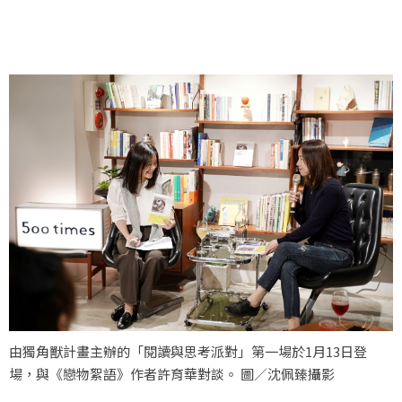
由獨角獸計畫主辦的「閱讀與思考派對」第一場於1月13日登
場，與《戀物絮語》作者許育華對談。 圖／沈佩臻攝影