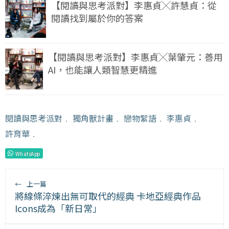
【閱讀與思考派對】李惠貞╳許慧貞：從
閱讀找到屬於你的答案
【閱讀與思考派對】李惠貞╳葉肇元：善用
AI，也能讓人類智慧更精進
閱讀與思考派對
﹒
獨角獸計畫
﹒
戀物絮語
﹒
李惠貞
﹒
許育華
﹒
WhatsApp
←
上一篇
將線條淬煉出無可取代的經典 卡地亞經典作品
Icons成為「新日常」