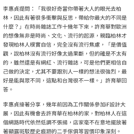
李惠貞提問：「我很好奇當你帶著大人的眼光去柏
林，因此有著很多衝擊與反思，帶給你最大的不同是
什麼？」在時尚雜誌工作十幾年下來，許育華對歐洲
的想像無非是時尚、文化、流行的起源，親臨柏林才
發現柏林人樸實自信，完全沒有流行焦慮，「是價值
觀，說柏林沒有流行好像太過果斷，但的確是不太有
的，雖然還是有網紅、流行雜誌，可是他們更相信自
己做的決定，尤其不要跟別人一樣的想法很強烈，最
好是能與眾不同，這點和台灣很不一樣。」許育華回
答。
李惠貞接著分享，幾年前因為工作關係參加iF設計大
展，因此有機會去許育華在柏林的家，對柏林人在這
個網路時代依然低調不張揚，店家毫不在意地擺放著
著顯露斑駁歷史痕跡的二手傢俱等習慣印象深刻。