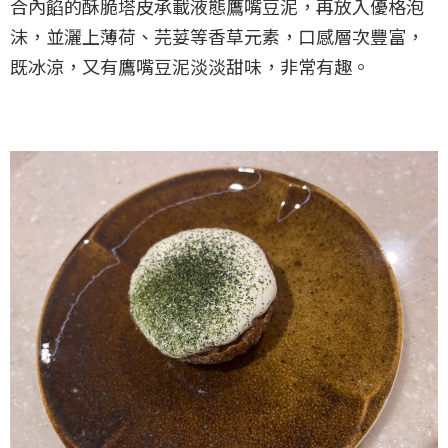
合內餡的酥脆塔皮承載液態鷹嘴豆泥，再放入優格泡
沫，並灑上薄荷、芫荽等香草元素，口感層次豐富，
既冰涼，又有鷹嘴豆泥淡淡甜味，非常有趣。