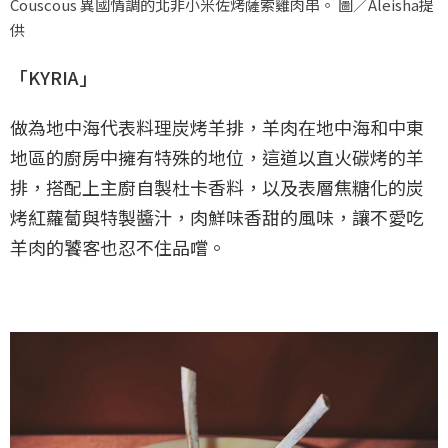
Couscous 異國情調的北非小米佐烤薩索雞肉串。 圖／Aleisha提
供
「KYRIA」
做為地中海代表料理炭烤羊排，羊肉在地中海和中東
地區的廚房中擁有特殊的地位，這道以直火碳烤的羊
排，搭配上主廚自製杜卡香料，以及表層焦糖化的炭
烤紅蘿蔔與特製醬汁，肉鮮味香甜的風味，讓不愛吃
羊肉的饕客也忍不住品嚐。