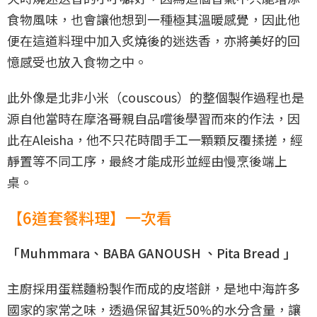
食物風味，也會讓他想到一種極其溫暖感覺，因此他
便在這道料理中加入炙燒後的迷迭香，亦將美好的回
憶感受也放入食物之中。
此外像是北非小米（couscous）的整個製作過程也是
源自他當時在摩洛哥親自品嚐後學習而來的作法，因
此在Aleisha，他不只花時間手工一顆顆反覆揉搓，經
靜置等不同工序，最終才能成形並經由慢烹後端上
桌。
【6道套餐料理】一次看
「Muhmmara、BABA GANOUSH 、​Pita Bread 」
主廚採用蛋糕麵粉製作而成的皮塔餅，是地中海許多
國家的家常之味，透過保留其近50%的水分含量，讓