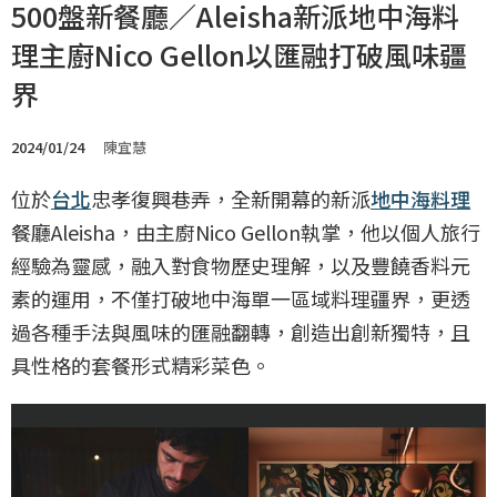
500盤新餐廳／Aleisha新派地中海料
理主廚Nico Gellon以匯融打破風味疆
界
2024/01/24
陳宜慧
位於
台北
忠孝復興巷弄，全新開幕的新派
地中海料理
餐廳Aleisha，由主廚Nico Gellon執掌，他以個人旅行
經驗為靈感，融入對食物歷史理解，以及豐饒香料元
素的運用，不僅打破地中海單一區域料理疆界，更透
過各種手法與風味的匯融翻轉，創造出創新獨特，且
具性格的套餐形式精彩菜色。