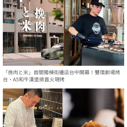
「挽肉と米」首間獨棟街邊店台中開幕！雙環劇場烤
台、A5和牛漢堡排直火現烤