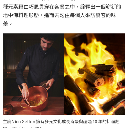
種元素藉由巧思貫穿在套餐之中，詮釋出一個嶄新的
地中海料理形態，進而去勾住每個人來訪饕客的味
蕾。
主廚Nico Gellon 擁有多元文化成⻑背景與超過 10 年的料理經