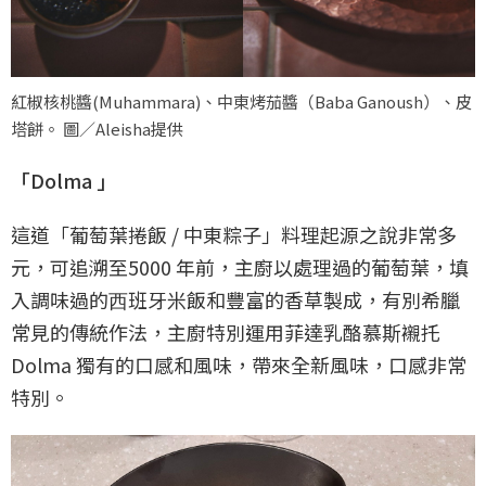
紅椒核桃醬(Muhammara)、中東烤茄醬（Baba Ganoush）、皮
塔餅。 圖／Aleisha提供
「Dolma 」
這道「葡萄葉捲飯 / 中東粽子」料理起源之說非常多
元，可追溯至5000 年前，主廚以處理過的葡萄葉，填
入調味過的⻄班牙米飯和豐富的香草製成，有別希臘
常見的傳統作法，主廚特別運用菲達乳酪慕斯襯托
Dolma 獨有的口感和風味，帶來全新風味，口感非常
特別。