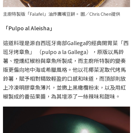
主廚特製版「Falafel」油炸鷹嘴豆餅。 圖／Chris Chen提供
「Pulpo al Aleisha」
這道料理是源自西班牙南部Gallega的經典開胃菜「西
班牙烤章魚」 （pulpo a la Gallega），原版以馬鈴
薯、煙燻紅椒粉與章魚所製成，而主廚所特製的變奏
版更偏向地中海或希臘風格。他以花椰菜泥取代烤馬
鈴薯，賦予相對精致輕盈的口感和味道，而頂部則放
上冷凍明膠章魚薄片，並撒上黑橄欖粉末，以及用紅
椒製成的番茄果醬，為其增添了一絲辣味和甜味。