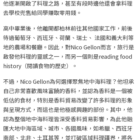
他逐漸開啟了料理之路，甚至有段時邊他還會拿料理
去學校兜售給同學賺取零用錢。
高中畢業後，他離開都柏林前往其他國家工作，前後
待過葡萄牙、⻄班牙、荷蘭、瑞士、 法國和義大利等
地的農場和餐廳。因此，對Nico Gellon而言，旅行是
啟發他料理的靈感之一，而另一個則是reading food
history（閱讀食物的歷史）。
不過，Nico Gellon為何選擇聚焦地中海料理？他坦承
自己非常喜歡風味富饒的香料，並認為香料是一個被
低估的食材，特別是香料貿易改變了許多料理的形象
與呈現方式，而這也是他極感興趣的部份。其中，他
認為整個地中海料理皆深受香料貿易影響，為此他融
匯大地中海區域、城市、各國風味，如希臘、西班牙
南部、北非、土耳其等，並打破區域料理疆界，將各