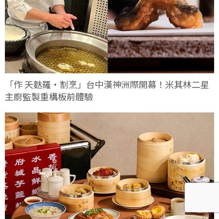
「作 天麩羅・割烹」台中漢神洲際開幕！米其林二星
主廚監製重構板前體驗