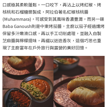
口感極其柔軟蓬鬆。一口咬下，再沾上以烤紅椒、烤
核桃和石榴糖漿製成，阿拉伯著名紅椒核桃醬
(Muhammara)，可感受到其風味香濃豐潤，而另一碟
Baba Ganoush則是中東烤茄醬，主廚以茄子經過燻烤
保留多汁嫩滑口感，再以手工切削處理，並融入自製
芝麻醬與檸檬提味，再綴以迷迭香灰，這個巧思也重
現了主廚當年在戶外旅行與露營的美好回憶。