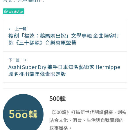
台北
﹒
地中海料理
﹒
WhatsApp
←
上一篇
複刻「楊逵：鵝媽媽出嫁」文學專輯 金曲陣容打
造《三十鵝麗》音樂會原聲帶
下一篇
→
Asahi Super Dry 攜手日本知名藝術家 Hermippe
聯名推出龍年像素限定版
500輯
《500輯》打造新世代閱讀倡議，創造
貼合文化、消費、生活與自我實踐的
敘事風格。