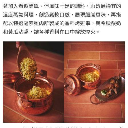
著加入看似簡單、但風味十足的調料，再透過適宜的
溫度蒸氣料理，創造鬆軟口感，展現細膩風味，再搭
配以特選薩索雞肉所製成的香料烤雞串，與希臘酸奶
和黃瓜沾醬，讓各種香料在口中綻放煙火。