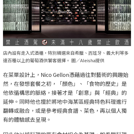
店內設有走入式酒櫃，特別精選來自希臘、⻄班牙、義大利等多
達百種以上的葡萄酒供饕客選擇。 圖／Aleisha提供
在菜單設計上，Nico Gellon憑藉過往對藝術的興趣始
然，在發想套餐之初，「顏色」、「食物的歷史」是
他依循構思的脈絡，接著才是「創意」與「經典」的
延伸。同時他也擅於將地中海某區經典特色料理進行
翻轉或融合，或是參考經典食譜、菜色，再以個人獨
有的體驗感去呈現。