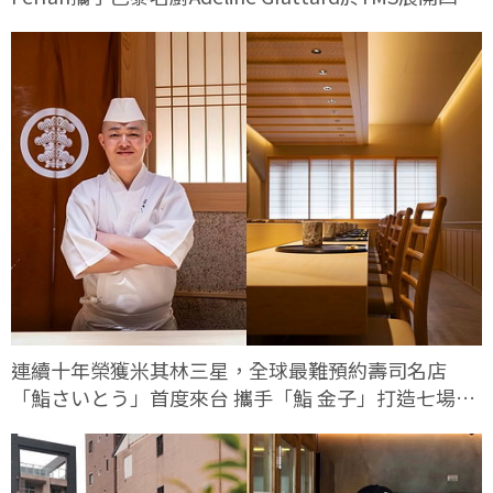
料理對話
連續十年榮獲米其林三星，全球最難預約壽司名店
「鮨さいとう」首度來台 攜手「鮨 金子」打造七場限
定客座餐會