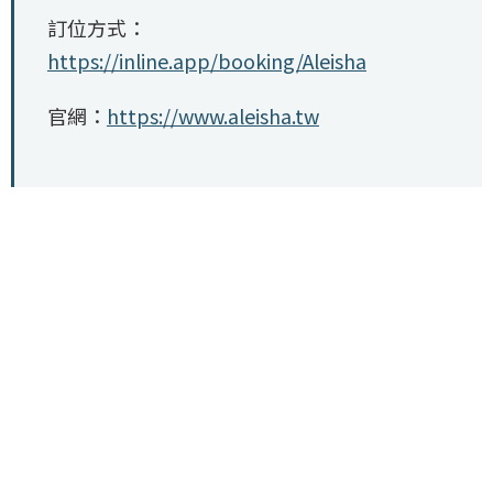
訂位方式：
https://inline.app/booking/Aleisha
官網：
https://www.aleisha.tw