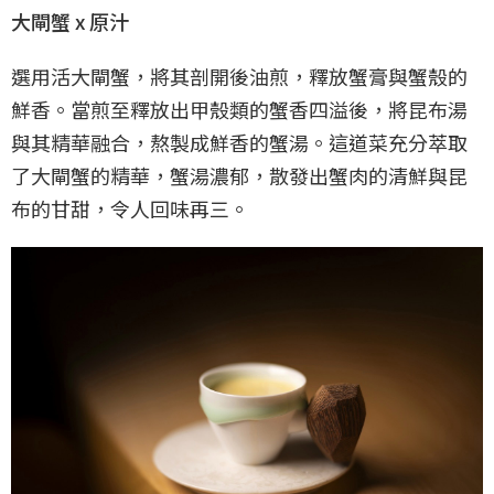
大閘蟹 x 原汁
選用活大閘蟹，將其剖開後油煎，釋放蟹膏與蟹殼的
鮮香。當煎至釋放出甲殼類的蟹香四溢後，將昆布湯
與其精華融合，熬製成鮮香的蟹湯。這道菜充分萃取
了大閘蟹的精華，蟹湯濃郁，散發出蟹肉的清鮮與昆
布的甘甜，令人回味再三。