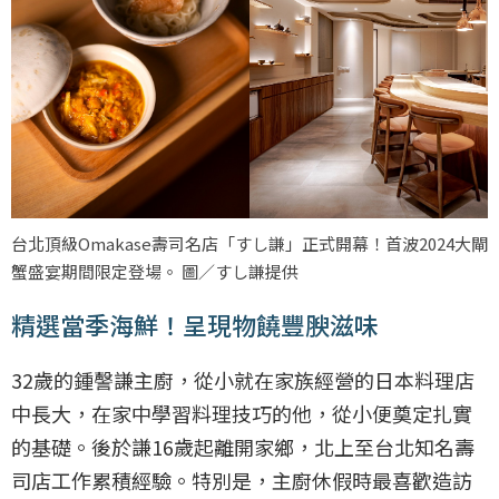
台北頂級Omakase壽司名店「すし謙」正式開幕！首波2024大閘
蟹盛宴期間限定登場。 圖／すし謙提供
精選當季海鮮！呈現物饒豐腴滋味
32歲的鍾謦謙主廚，從小就在家族經營的日本料理店
中長大，在家中學習料理技巧的他，從小便奠定扎實
的基礎。後於謙16歲起離開家鄉，北上至台北知名壽
司店工作累積經驗。特別是，主廚休假時最喜歡造訪