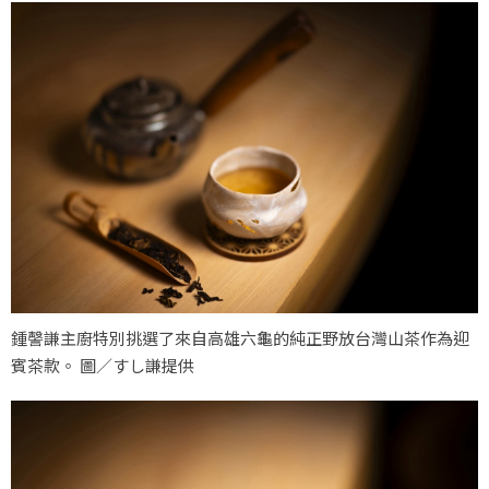
鍾謦謙主廚特別挑選了來自高雄六龜的純正野放台灣山茶作為迎
賓茶款。 圖／すし謙提供