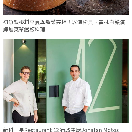
初魚鉄板料亭夏季新菜亮相！以海松貝、雲林白鰻演
繹無菜單鐵板料理
新科一星Restaurant 12 行政主廚Jonatan Motos