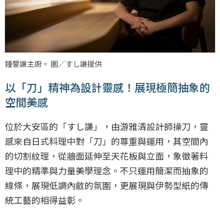
鍾謦謙主廚。 圖／すし謙提供
以「刀」精神為設計靈感！展現極簡抽象的
空間美感
位於大安區的「すし謙」，由游雅清設計師操刀，靈
感來自日式料理中對「刀」的尊重與運用，其空間內
的切割紋理，從牆面延伸至天花板與立面，象徵著料
理中的精準與力量美學理念。不只運用簡潔而抽象的
線條，展現低調內斂的氛圍，更展現與伊勢型紙的傳
統工藝的相得益彰。