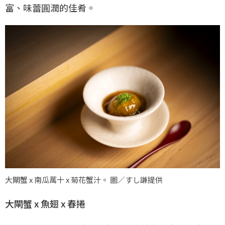
富、味蕾圓潤的佳肴。
大閘蟹 x 南瓜萬十 x 菊花蟹汁。 圖／すし謙提供
大閘蟹 x 魚翅 x 春捲