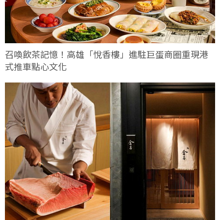
召喚飲茶記憶！高雄「悅香樓」進駐巨蛋商圈重現港
式推車點心文化