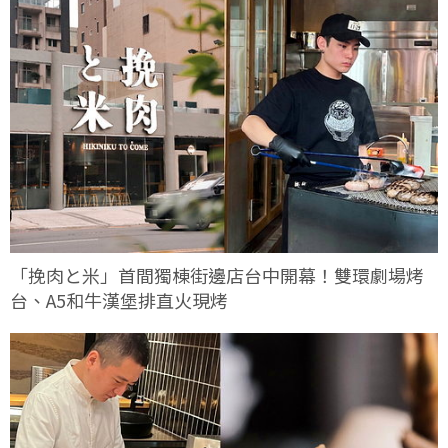
「挽肉と米」首間獨棟街邊店台中開幕！雙環劇場烤
台、A5和牛漢堡排直火現烤