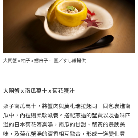
大閘蟹 x 柚子 x 鱈白子。 圖／すし謙提供
大閘蟹 x 南瓜萬十 x 菊花蟹汁
栗子南瓜萬十，將蟹肉與莫札瑞拉起司一同包裹進南
瓜中，內裡則柔軟滋養。搭配煎過的蟹黃以及香味四
溢的日本菊花蟹高湯，南瓜的甘甜、蟹黃的豐腴美
味，及菊花蟹湯的清香相互融合，形成一道變化豐