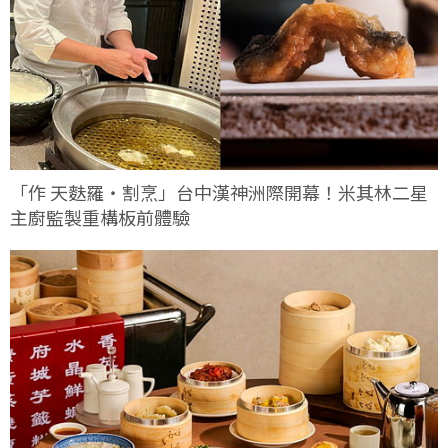
「作 天麩羅・割烹」台中漢神洲際開幕！米其林二星
主廚監製重構板前體驗