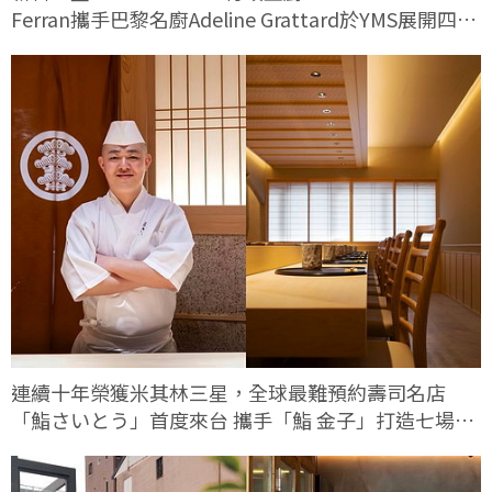
Ferran攜手巴黎名廚Adeline Grattard於YMS展開四手
料理對話
連續十年榮獲米其林三星，全球最難預約壽司名店
「鮨さいとう」首度來台 攜手「鮨 金子」打造七場限
定客座餐會