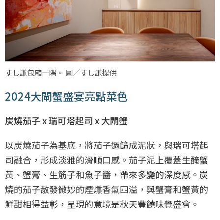
すし謙包廂一隅。 圖／すし謙提供
2024大閘蟹盛宴亮點菜色
炭燒茄子 x 瑞可塔起司 x 大閘蟹
以炭燒茄子為基底，將茄子過篩成泥狀，與瑞可塔起
司融合，形成淡雅的滑順口感。茄子泥上覆蓋生醃蟹
黃、蟹膏、生筋子和魚子醬，帶來多變的深度感。炭
燒的茄子散發微妙的煙燻香氣四溢，與蟹膏和蟹黃的
鮮甜相得益彰，呈現的意境是秋天豐饒味覺盛會。