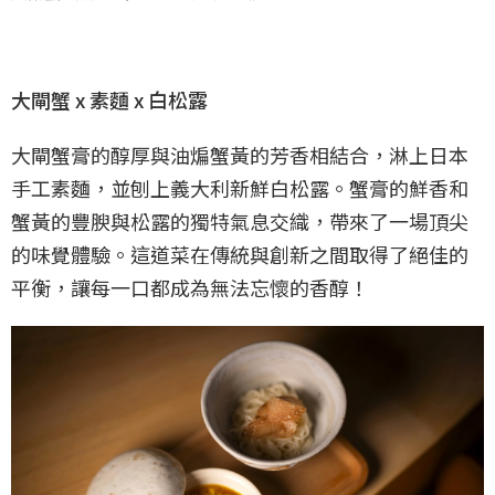
大閘蟹 x 素麵 x 白松露
大閘蟹膏的醇厚與油煸蟹黃的芳香相結合，淋上日本
手工素麵，並刨上義大利新鮮白松露。蟹膏的鮮香和
蟹黃的豐腴與松露的獨特氣息交織，帶來了一場頂尖
的味覺體驗。這道菜在傳統與創新之間取得了絕佳的
平衡，讓每一口都成為無法忘懷的香醇！