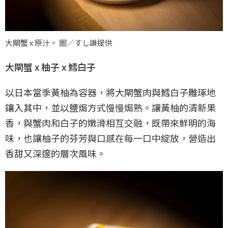
大閘蟹 x 原汁。 圖／すし謙提供
大閘蟹 x 柚子 x 鱈白子
以日本當季黃柚為容器，將大閘蟹肉與鱈白子雕琢地
鑲入其中，並以鹽焗方式慢慢焗熟。讓黃柚的清新果
香，與蟹肉和白子的嫩滑相互交融，既帶來鮮明的海
味，也讓柚子的芬芳與口感在每一口中綻放，營造出
香甜又深邃的層次風味。