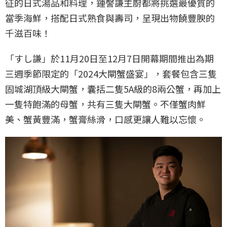
征的日式湯品和料理，鍾謦謙主廚都將挑選最優質的
當季海鮮，搭配日式熟食與壽司，呈現出物饒豐腴的
千滋百味！
「すし謙」於11月20日至12月7日開幕期間推出為期
三週季節限定的「2024大閘蟹盛宴」，套餐包含三隻
固城湖頂級大閘蟹，囊括二隻5A級的8兩公蟹，再加上
一隻特飽滿的母蟹，共有三隻大閘蟹。不僅蟹肉鮮
美、蟹黃豐滿，蟹膏絲滑，口感更讓人難以忘懷。