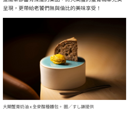
呈現，更帶給老饕們無與倫比的美味享受！
大閘蟹膏奶油 x 全麥酸種麵包。 圖／すし謙提供