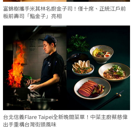
富錦樹攜手米其林名廚金子司！僅十席、正統江戶前
板前壽司「鮨金子」亮相
台北信義Flare Taipei全新晚間菜單！中菜主廚蔡慈偉
出手重構台灣街頭風味