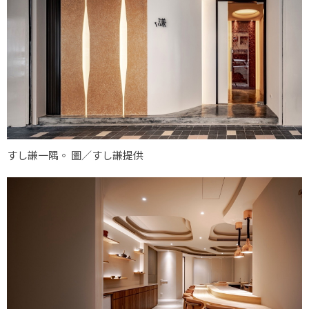
すし謙一隅。 圖／すし謙提供