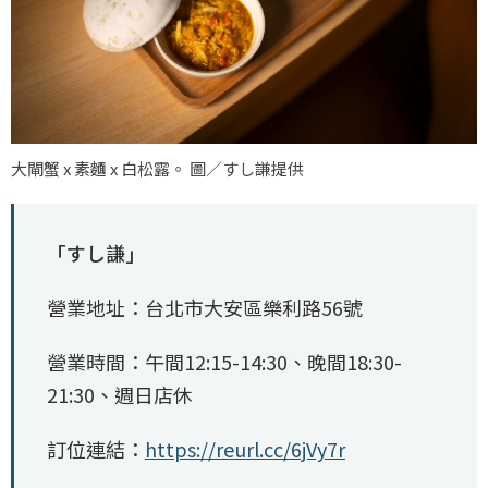
大閘蟹 x 素麵 x 白松露。 圖／すし謙提供
「すし謙」
營業地址：台北市大安區樂利路56號
營業時間：午間12:15-14:30、晚間18:30-
21:30、週日店休
訂位連結：
https://reurl.cc/6jVy7r