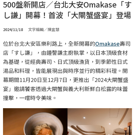
500盤新開店／台北大安Omakase「す
し謙」開幕！首波「大閘蟹盛宴」登場
2024/11/18
文字編輯／陳宜慧
位於台北大安區樂利路上，全新開幕的
Omakase
壽司
店「すし謙」，由鍾謦謙主廚執掌，以日本頂級食材
為基礎，從經典壽司、日式頂級漁貨，到季節性日式
湯品和料理，皆能展現出與時序並行的精彩料理。開
幕期間11月20日至12月7日，更推出「2024大閘蟹盛
宴」邀請饕客透過大閘蟹與義大利新鮮白松露的味蕾
撞擊，一嚐時令美味。