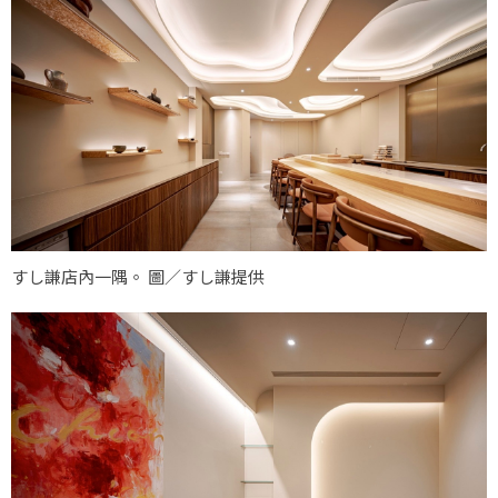
すし謙店內一隅。 圖／すし謙提供