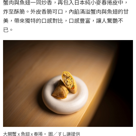
蟹肉與魚翅一同炒香，再包入日本純小麥春捲皮中，
炸至酥脆。外皮香脆可口，內餡滿溢蟹肉與魚翅的甘
美，帶來獨特的口感對比，口感豐富，讓人驚艷不
已。
大閘蟹 x 魚翅 x 春捲。 圖／すし謙提供