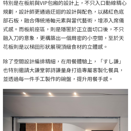
特別是在板前與VIP包廂的設計上，不只入口動線精心
規劃，設計師更通過迂迴的設計與配色，以赭紅色底
部石板，融合傳統捲軸元素與當代藝術，增添入席儀
式感。而板前座區，則是隱匿於正立面切口後，不只
融入刀的意象，更構築出一個周密的小空間，至於天
花板則是以梯田形狀展現頂級食材的立體感。
除了空間設計編排精細，在用餐體驗上，「すし謙」
也特別邀請大謙堂郭詩謙量身打造專屬客製化餐具，
並透過每一件手工製作的碗盤，提升用餐手感。