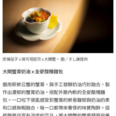
炭燒茄子 x 瑞可塔起司 x 大閘蟹。 圖／すし謙提供
大閘蟹膏奶油 x 全麥酸種麵包
選用新鮮公蟹的蟹膏，與手工發酵奶油巧妙融合，製
作出濃郁的蟹膏奶油。搭配外脆內軟的全麥酸種麵
包。一口咬下便能感受到蟹膏的鮮香馥郁與奶油的柔
和口感無暇融合，每一口都帶來奢侈的味覺陶醉。這
道簡單卻富有深度的菜品，將大閘蟹的蟹膏精華完美