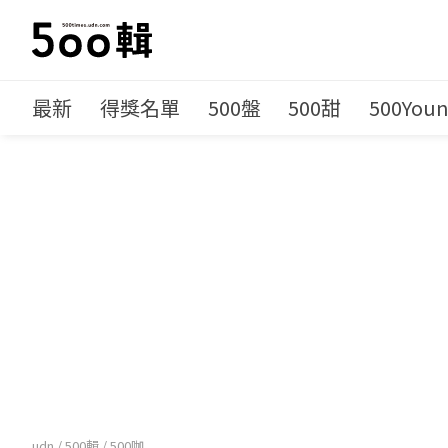
最新
得獎名單
500盤
500甜
500You
udn
/
500輯
/
500咖