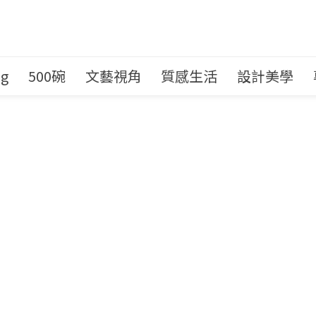
ng
500碗
文藝視角
質感生活
設計美學