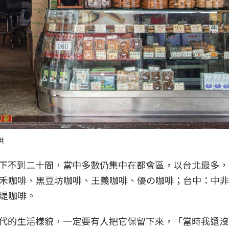
供
可能剩下不到二十間，當中多數仍集中在都會區，以台北最多
禾咖啡、黑豆坊咖啡、王義咖啡、優の咖啡；台中：中非
堤咖啡。
一個時代的生活樣貌，一定要有人把它保留下來，「當時我還