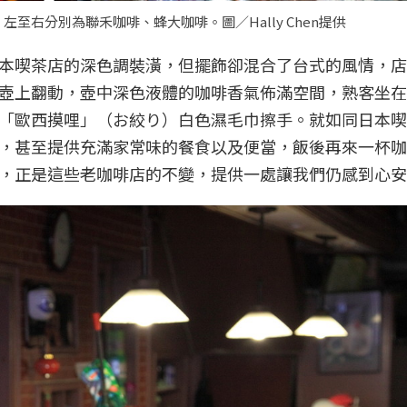
右分別為聯禾咖啡、蜂大咖啡。圖／Hally Chen提供
本喫茶店的深色調裝潢，但擺飾卻混合了台式的風情，店
壺上翻動，壺中深色液體的咖啡香氣佈滿空間，熟客坐在
「歐西摸哩」（お絞り）白色濕毛巾擦手。就如同日本喫
，甚至提供充滿家常味的餐食以及便當，飯後再來一杯咖
，正是這些老咖啡店的不變，提供一處讓我們仍感到心安