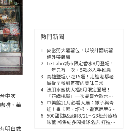
熱門新聞
麥當勞大薯薯包！以設計翻玩薯
條外帶體驗
Le Labo城市限定香水8月登場！
一年只有一次、5款必入手推薦
高雄鹽埕小吃15選！走進港都老
城從早餐到宵夜的美味日常
法朋水蜜桃大福8月限定登場！
，台中次
「花織桃韻」一次品嘗六款水蜜
桃花果大福
中美館11月必看大展：蠍子與青
咖啡、華
蛙！畢卡索、培根、霍克尼等66
件國巨典藏亮相
500甜甜點派對8/21～23松菸療癒
味蕾 將集結多間排隊名店 打造靈
沒有明白做
感創意的舞台