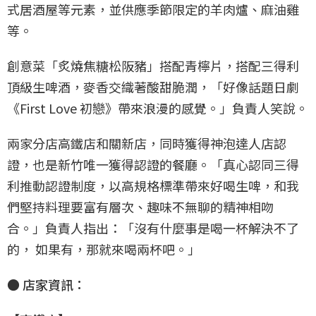
式居酒屋等元素，並供應季節限定的羊肉爐、麻油雞
等。
創意菜「炙燒焦糖松阪豬」搭配青檸片，搭配三得利
頂級生啤酒，麥香交織著酸甜脆潤，「好像話題日劇
《First Love 初戀》帶來浪漫的感覺。」負責人笑說。
兩家分店高鐵店和關新店，同時獲得神泡達人店認
證，也是新竹唯一獲得認證的餐廳。「真心認同三得
利推動認證制度，以高規格標準帶來好喝生啤，和我
們堅持料理要富有層次、趣味不無聊的精神相吻
合。」負責人指出：「沒有什麼事是喝一杯解決不了
的， 如果有，那就來喝兩杯吧。」
● 店家資訊：