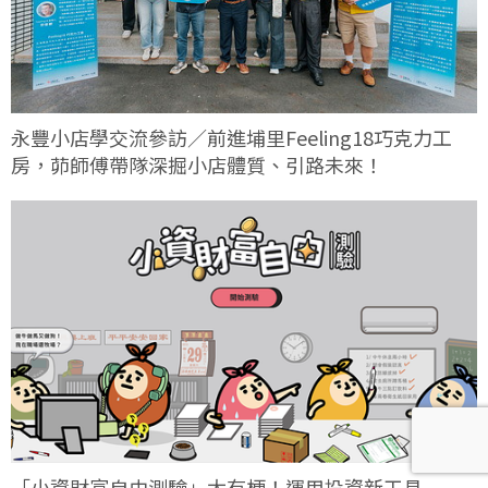
永豐小店學交流參訪／前進埔里Feeling18巧克力工
房，茆師傅帶隊深掘小店體質、引路未來！
「小資財富自由測驗」太有梗！運用投資新工具