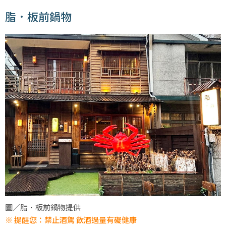
脂．板前鍋物
圖／脂．板前鍋物提供
※ 提醒您：禁止酒駕 飲酒過量有礙健康