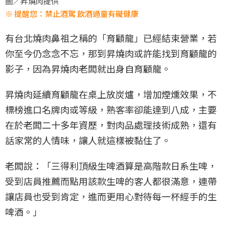
圖／昇燒肉提供
※ 提醒您：禁止酒駕 飲酒過量有礙健康
有台北燒肉鼻祖之稱的「育顧龍」已經結束營業，若
你至今仍念念不忘，那到昇燒肉或許能找到育顧龍的
影子，因為昇燒肉老闆就出身自育顧龍。
昇燒肉延續育顧龍在桌上放炭爐，增加煙燻效果，不
標榜進口名牌肉或等級，熟客率卻能達到八成，主要
在於老闆二十多年資歷，對肉品處理技術成熟，還有
話家常的人情味，讓人就這樣被黏住了。
老闆說：「三得利頂級生啤酒算是高階款日系生啤，
受到店員推薦而點用該款生啤的客人都很滿意，連帶
讓店員也受到肯定，進而更用心對待每一杯經手的生
啤酒。」