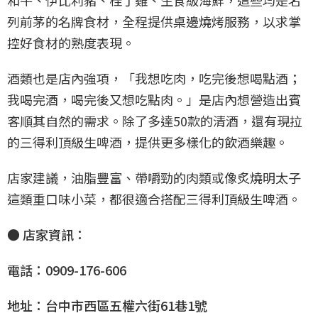
和牛、伊比利豬、桂丁雞、生食級海鮮，這些均是名
列前茅的名牌食材，全程提供桌邊燒烤服務，以求掌
控好食材的熟度表現。
酒類也是店內強項，「我想吃肉，吃完後想喝點酒；
我喝完酒，喝完後又想吃點肉。」是店內想營造出賓
客順其自然的需求。除了多達50款的清酒，還有現拉
的三得利頂級生啤酒，提供更多樣化的飲酒樂趣。
店家建議，油脂豐富、帶嚼勁的肉類或像炙燒明太子
這類重口味小菜，都很適合搭配三得利頂級生啤酒。
● 店家資訊：
電話：0909-176-606
地址：台中市西區五權六街61巷1號