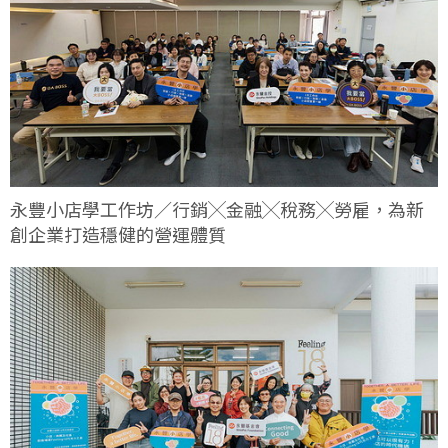
永豐小店學工作坊／行銷╳金融╳稅務╳勞雇，為新
創企業打造穩健的營運體質