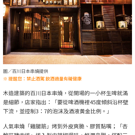
圖／百川日本串燒提供
※ 提醒您：禁止酒駕 飲酒過量有礙健康
木造建築的百川日本串燒，從開場的一小杯生啤就滿
是細節，店家指出：「要從啤酒機裡45度傾斜沿杯壁
下流，並控制3：7的泡沫及酒液黄金比例。」
人氣串燒「雞腿筋」烤到外皮爽脆、膠質黏嘴；「杏