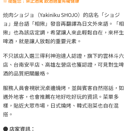
※ 提醒您：禁止酒駕 飲酒過量有礙健康
焼肉ショジョ（Yakiniku SHOJO）的店名「ショジ
ョ」是台語「相揪」發音再翻譯為日文外來語。「相
揪」也為該店定調，希望讓人來此輕鬆自在，來杯生
啤酒，就是讓人放鬆的重要元素。
不只該店入選三得利神泡達人認證，旗下的雲林斗六
店、台南安平店、高雄左營店也獲認證，可見對生啤
酒的品質把關嚴格。
服務人員會視狀況桌邊燒烤，並與賓客自然搭話，如
遇外地客，也會推薦在地好吃好玩的資訊。菜單多
樣，貼近大眾市場，日式燒烤、韓式泡菜也自在混
搭。
● 店家資訊：