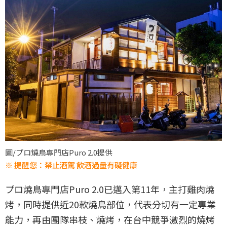
圖/プロ燒鳥專門店Puro 2.0提供
※ 提醒您：禁止酒駕 飲酒過量有礙健康
プロ燒鳥專門店Puro 2.0已邁入第11年，主打雞肉燒
烤，同時提供近20款燒鳥部位，代表分切有一定專業
能力，再由團隊串枝、燒烤，在台中競爭激烈的燒烤