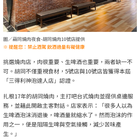
圖／葫同燒肉夜食-胡同燒肉10號店提供
※ 提醒您：禁止酒駕 飲酒過量有礙健康
挑選燒肉店，肉很重要、生啤酒也重要，兩者缺一不
可。胡同不僅重視食材，5號店與10號店皆獲得本屆
「三得利神泡達人店」認證。
扎根17年的胡同燒肉，主打吧台式燒肉並提供桌邊服
務，並藉此開啟主客對話。店家表示：「很多人以為
生啤酒泡沫消退後，啤酒量就縮水了。然而泡沫的作
用之一，便是阻隔生啤與空氣接觸，減少苦味產
生。」