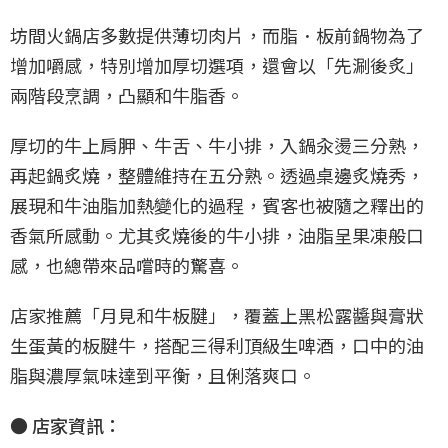
坊間火鍋店多數提供薄切肉片，而脂．板前鍋物為了
增加嚼感，特別增加厚切選項，還會以「先涮後炙」
兩階段烹調，凸顯和牛脂香。
厚切的牛上肩胛、牛舌、牛小排，入鍋汆燙三分熟，
再起鍋炙燒，整體維持在五分熟。透過桌邊炙燒秀，
展現和牛油脂加熱變化的過程，賓客也被隨之釋出的
香氣所感動。尤其炙燒後的牛小排，油脂呈果凍般口
感，也總帶來品嚐時的驚喜。
店家推薦「月見和牛板腱」，覆蓋上黑松露醬與膏狀
生蛋黃的板腱牛，搭配三得利頂級生啤酒，口中的油
脂與濃厚氣味達到平衡，且俐落爽口。
● 店家資訊：