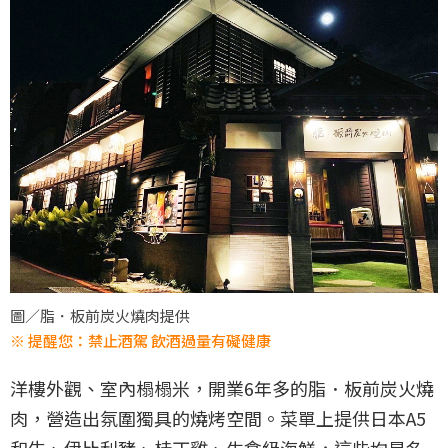
圖／脂．板前炭火燒肉提供
※ 提醒您：禁止酒駕 飲酒過量有礙健康
洋樓外觀、室內榻榻米，開業6年多的脂．板前炭火燒
肉，營造出氛圍獨具的燒烤空間。菜單上提供日本A5