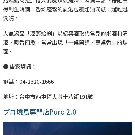
鮑菇豬肉捲」捲入剝皮辣椒提味，鮮潤辛甜。搭配三
得利生啤酒，香綿蓬鬆的氣泡包覆起油潤感，越吃越
涮嘴。
人氣湯品「酒蒸蛤蜊」以紹興酒取代常見的米酒和清
酒，暖香四散，常常出現「一桌開鍋、萬桌香」的場
面。
● 店家資訊：
電話：04-2320-1666
地址：台中市西屯區大墩十八街191號
プロ燒鳥專門店Puro 2.0