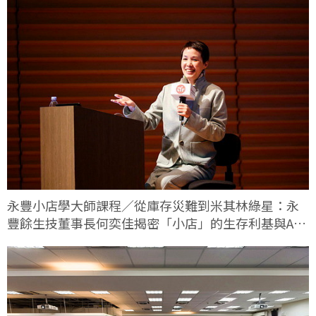
永豐小店學大師課程／從庫存災難到米其林綠星：永
豐餘生技董事長何奕佳揭密「小店」的生存利基與AI
轉型實戰