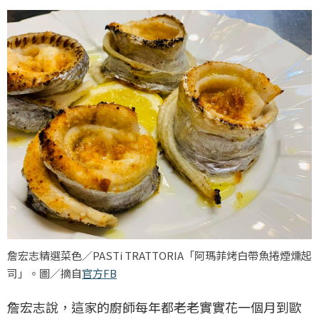
詹宏志精選菜色／PASTi TRATTORIA「阿瑪菲烤白帶魚捲煙燻起
司」。圖／摘自
官方FB
詹宏志說，這家的廚師每年都老老實實花一個月到歐