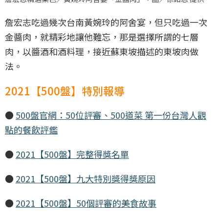
詹宏志吃過幾次台南黃婉玲的阿舍宴，但只吃過一次
金醬肉，就精彩地讓他難忘，那是選擇所謂的七層
肉，以醬酒和酒料理，接近蘇東坡描述的東坡肉做
法。
2021【500盤】特別報導
●
500盤官網：50位評審、500道菜 第一份台灣人觀
點的餐飲評鑑
●
2021【500盤】完整得獎名單
●
2021【500盤】九大特別獎得獎原因
●
2021【500盤】50個評審的美食故事