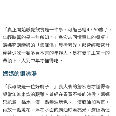
「真正開始感覺飲食是一件事，可能已經4、50歲了，
年輕時真的是一無所知。」詹宏志回憶童年的餐桌，
媽媽窮則變通的「銀漾湯」晃盪著光，那曾經精密計
算著少吃一頓多買本書的年輕人，是在妻子王宣一的
帶領下，人到中年才懂得吃。
媽媽的銀漾湯
「我母親是一位好廚子。」長大後的詹宏志才懂得母
親當年無米炊的艱難。曾經在青黃不接的時候，媽媽
只能煮一鍋水，滴一點醬油增色、一滴麻油加香氣，
再放一點蔥花，浮在水面的麻油映著亮光，詹媽媽便