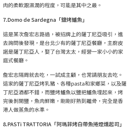
肉的柔軟跟濕潤的程度，可能是其中之最。
7.Domo de Sardegna「鹽烤鱸魚」
這是某次詹宏志路過，被招牌上的薩丁尼亞吸引，進
去詢問後發現，是台北少有的薩丁尼亞餐廳，主廚皮
諾是薩丁尼亞人，娶了台灣太太，經營一家小小的家
庭式餐廳。
詹宏志隔周就去吃，一試成主顧，也常請朋友去吃。
這家的薩丁尼亞烤乳豬、各種pasta和家鄉菜，以及薩
丁尼亞酒都不錯，而鹽烤鱸魚以鹽把鱸魚埋起來，烤
完後剝開鹽，魚肉鮮嫩，剛剛好熟到離骨，完全是香
港人做蒸魚的水準。
8.PASTi TRATTORIA「阿瑪菲烤白帶魚捲煙燻起司」