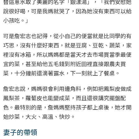
替這蔥水取了美麗的名字「銀漾湯」，「我們安慰她
說很好喝，可是我媽就哭了，因為她沒有東西可以給
小孩吃。」
可是詹宏志也記得，從小自己的便當就是比同學的有
巧思，沒有什麼好東西，就是豆腐、豆乾、蔬菜，家
裡沒有冰箱，所以媽媽都是當天才去市場買當季最便
宜的菜，甚至給他五毛錢到附近田裡直接跟農夫買
菜，十分鐘前還滴著露水，下一刻就上了餐桌。
詹宏志說，媽媽很會利用邊角料，例如把鳳梨皮做成
鳳梨茶，蘿蔔皮也能變成菜，而且還很講究擺盤配
色。最特別的是，詹媽媽堅持孩子都上桌後，她才開
始炒菜，大火、高溫、快炒。
妻子的帶領