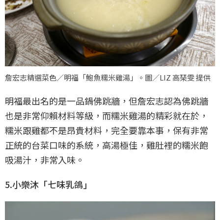
詹宏志精選菜色／明福「鮑魚糯米雞湯」。圖／LIZ 高琹雯 提供
明福最出名的是一品鍋佛跳牆，但詹宏志認為佛跳牆
也是非常仰賴材料等級，而糯米雞湯的精彩就在於，
糯米跟雞都不是昂貴材料，完全要靠本事，保有非常
正統的台菜口味的系統，高湯極佳，雞肚裡的糯米飽
吸湯汁，非常入味。
5.小樂沐「七味乳鴿」