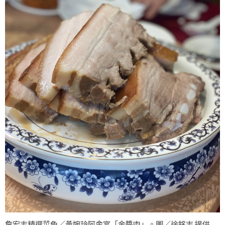
詹宏志精選菜色／黃婉玲阿舍宴「金醬肉」。圖／徐銘志 提供