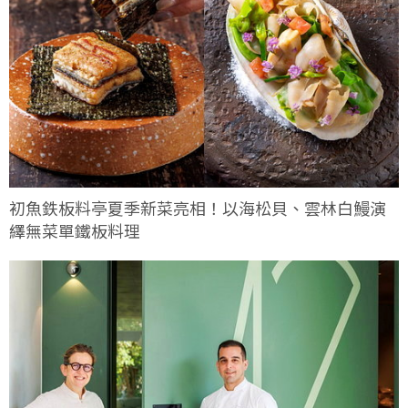
初魚鉄板料亭夏季新菜亮相！以海松貝、雲林白鰻演
繹無菜單鐵板料理