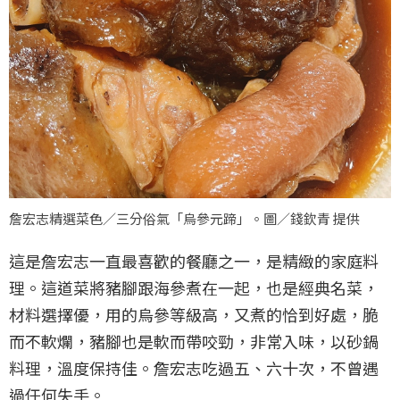
詹宏志精選菜色／三分俗氣「烏參元蹄」。圖／錢欽青 提供
這是詹宏志一直最喜歡的餐廳之一，是精緻的家庭料
理。這道菜將豬腳跟海參煮在一起，也是經典名菜，
材料選擇優，用的烏參等級高，又煮的恰到好處，脆
而不軟爛，豬腳也是軟而帶咬勁，非常入味，以砂鍋
料理，溫度保持佳。詹宏志吃過五、六十次，不曾遇
過任何失手。