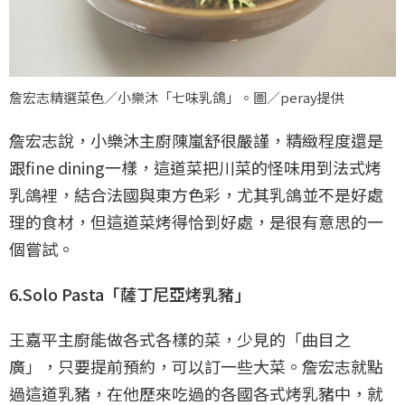
詹宏志精選菜色／小樂沐「七味乳鴿」。圖／peray提供
詹宏志說，小樂沐主廚陳嵐舒很嚴謹，精緻程度還是
跟fine dining一樣，這道菜把川菜的怪味用到法式烤
乳鴿裡，結合法國與東方色彩，尤其乳鴿並不是好處
理的食材，但這道菜烤得恰到好處，是很有意思的一
個嘗試。
6.Solo Pasta「薩丁尼亞烤乳豬」
王嘉平主廚能做各式各樣的菜，少見的「曲目之
廣」，只要提前預約，可以訂一些大菜。詹宏志就點
過這道乳豬，在他歷來吃過的各國各式烤乳豬中，就