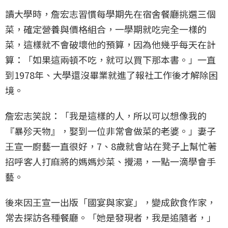
讀大學時，詹宏志習慣每學期先在宿舍餐廳挑選三個
菜，確定營養與價格組合，一學期就吃完全一樣的
菜，這樣就不會破壞他的預算，因為他幾乎每天在計
算：「如果這兩頓不吃，就可以買下那本書。」一直
到1978年、大學還沒畢業就進了報社工作後才解除困
境。
詹宏志笑說：「我是這樣的人，所以可以想像我的
『暴殄天物』，娶到一位非常會做菜的老婆。」妻子
王宣一廚藝一直很好，7、8歲就會站在凳子上幫忙著
招呼客人打麻將的媽媽炒菜、攪湯，一點一滴學會手
藝。
後來因王宣一出版「國宴與家宴」，變成飲食作家，
常去探訪各種餐廳。「她是發現者，我是追隨者，」