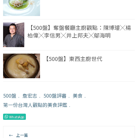
【500盤】奪盤餐廳主廚觀點：陳博璿╳楊
柏偉╳李信男╳井上邦夫╳鄔海明
【500盤】東西主廚世代
500盤
﹒
詹宏志
﹒
500盤評審
﹒
美食
﹒
第一份台灣人觀點的美食評鑑
﹒
WhatsApp
←
上一篇