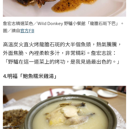
詹宏志精選菜色／Wild Donkey 野驢小餐館「龍膽石斑下巴」。
圖／摘自
官方FB
高溫炭火直火烤龍膽石斑的大半個魚頭，熱氣騰騰，
外面焦脆、內裡柔軟多汁，非常精彩。詹宏志說：
「野驢在這一道菜上的烤功，是我見過最出色的。」
4.明福「鮑魚糯米雞湯」