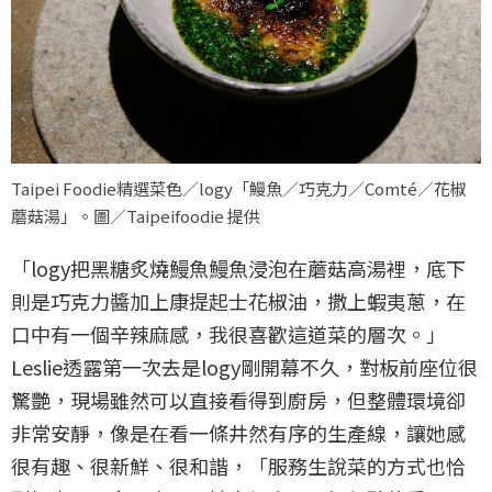
Taipei Foodie精選菜色／logy「鰻魚∕巧克力∕Comté∕花椒
蘑菇湯」。圖／Taipeifoodie 提供
「logy把黑糖炙燒鰻魚鰻魚浸泡在蘑菇高湯裡，底下
則是巧克力醬加上康提起士花椒油，撒上蝦夷蔥，在
口中有一個辛辣麻感，我很喜歡這道菜的層次。」
Leslie透露第一次去是logy剛開幕不久，對板前座位很
驚艷，現場雖然可以直接看得到廚房，但整體環境卻
非常安靜，像是在看一條井然有序的生產線，讓她感
很有趣、很新鮮、很和諧，「服務生說菜的方式也恰