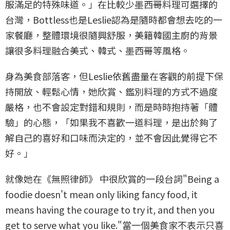
服滿足的特殊味道。」在比較少墨西哥料理可選擇的
台灣，Bottless也是Leslie認為是隨時都會想去吃的一
家餐廳，整體環境很隨興舒服，美籍韓國主廚的背景
讓很多料理融合美式、韓式、墨西哥等風格。
身為美食部落客，但Leslie依舊盡量在客觀的前提下保
持開放、輕鬆心情，她欣賞、鑑別料理的方式不過度
嚴格，也不會設定對錯和規則，而是時時抱持著「體
驗」的心態，「如果我不喜歡一道料理，是出於夠了
解自己的喜好和口味而決定的，並不會因此覺得它不
好。」
就像她在《無照律師》 中很欣賞的一段台詞"Being a
foodie doesn't mean only liking fancy food, it
means having the courage to try it, and then you
get to serve what you like."當一個美食家不表示只喜