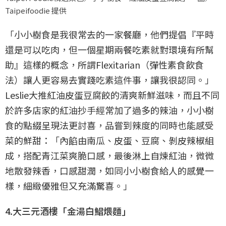
Taipeifoodie 提供
「小小樹食是我很常去的一家餐廳，他們提倡『平時
還是可以吃肉，但一個星期兩餐吃素就對環境有所幫
助』這樣的概念，所謂Flexitarian（彈性素食飲食
法）讓人更容易去實踐吃素這件事，讓我很認同。」
Leslie大推紅油皮蛋豆腐餃的清爽新鮮滋味，而且不同
於許多店家的紅油抄手經常加了過多的辣油，小小樹
食的點綴呈現法更討喜，品嘗到辣度的同時也能感受
菜的鮮甜：「內餡由南瓜、皮蛋、豆腐、剝皮辣椒組
成，搭配青江菜爽脆口感，最後淋上自煉紅油，微微
地散發辣香，口感甜潤，如同小小樹食給人的感覺一
樣，細緻優雅但又充滿驚喜。」
4.大三元酒樓「金湯白鯧煨麵」