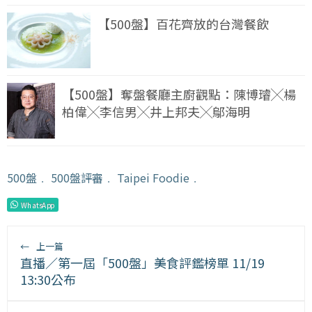
【500盤】百花齊放的台灣餐飲
【500盤】奪盤餐廳主廚觀點：陳博璿╳楊
柏偉╳李信男╳井上邦夫╳鄔海明
500盤
﹒
500盤評審
﹒
Taipei Foodie
﹒
WhatsApp
←
上一篇
直播／第一屆「500盤」美食評鑑榜單 11/19
13:30公布