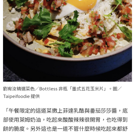
劉宥汝精選菜色／Bottless 非瓶「墨式五花玉米片」。圖／
Taipeifoodie 提供
「午餐限定的這道菜撒上菲達乳酪與番茄莎莎醬，底
部使用萊姆奶油，吃起來酸酸辣辣很開胃，也吃得到
餅的脆度。另外這也是一道不管什麼時候吃起來都舒