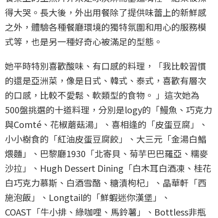
得大哭。長大後，外出用餐除了提供味蕾上的新鮮感
之外，體驗各種餐廳環境的獨特氛圍和用心的服務模
式等，也是另一種好奇心被滿足的型態。
她平時特別喜歡酸味、有口感的料理，「我比較習慣
的還是亞洲菜，像是日式、韓式、泰式，喜歡有層次
的口感，比較不愛鬆、軟類型的食物。 」這次她為
500盤挑選的十道料理，分別是logy的「鰻魚、巧克力
與Comté、花椒蘑菇湯」、喜相逢的「皮蛋豆腐」、
小小樹食的「紅油皮蛋豆腐餃」、大三元「金湯白鯧
煨麵」、巴黎廳1930「北寄貝、菊芋巴巴羅亞、糯麥
沙拉」、Hugh Dessert Dining「白木耳白酒凍、桂花
白巧克力慕斯、白酒雪酪、糖漬枸杞」、晶華軒「西
施泡飯」、Longtail的「鮮蝦迷你漢堡」、
COAST「牛小排、綠咖哩、馬鈴薯」、Bottless非瓶