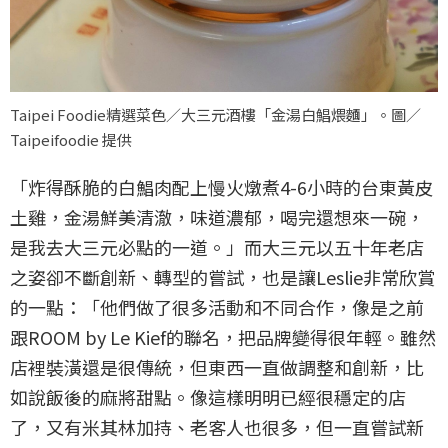
Taipei Foodie精選菜色／大三元酒樓「金湯白鯧煨麵」。圖／
Taipeifoodie 提供
「炸得酥脆的白鯧肉配上慢火燉煮4-6小時的台東黃皮
土雞，金湯鮮美清澈，味道濃郁，喝完還想來一碗，
是我去大三元必點的一道。」而大三元以五十年老店
之姿卻不斷創新、轉型的嘗試，也是讓Leslie非常欣賞
的一點：「他們做了很多活動和不同合作，像是之前
跟ROOM by Le Kief的聯名，把品牌變得很年輕。雖然
店裡裝潢還是很傳統，但東西一直做調整和創新，比
如說飯後的麻將甜點。像這樣明明已經很穩定的店
了，又有米其林加持、老客人也很多，但一直嘗試新