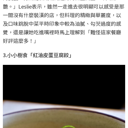
艷。」Leslie表示，雖然一走進去很明顯可以感受是那
一間沒有什麼裝潢的店，但料理的精緻與華麗度，以
及口味跳脫中菜平時印象中較為油膩、勾芡過度的感
覺，還是讓她吃進嘴裡時馬上理解到「難怪這家餐廳
好評這麼多！」
3.小小樹食「紅油皮蛋豆腐餃」