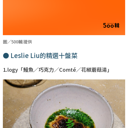
圖／500輯 提供
● Leslie Liu的精選十盤菜
1.logy「鰻魚∕巧克力∕Comté∕花椒蘑菇湯」