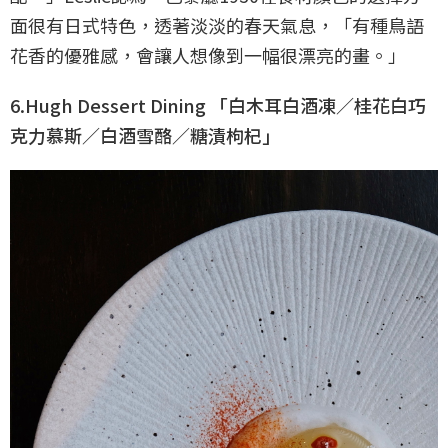
面很有日式特色，透著淡淡的春天氣息，「有種鳥語
花香的優雅感，會讓人想像到一幅很漂亮的畫。」
6.Hugh Dessert Dining 「白木耳白酒凍∕桂花白巧
克力慕斯∕白酒雪酪∕糖漬枸杞」