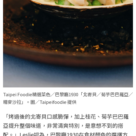
Taipei Foodie精選菜色／巴黎廳1930「北寄貝∕菊芋巴巴羅亞∕
糯麥沙拉」。圖／Taipeifoodie 提供
「烤過後的北寄貝口感脆彈，加上桂花、菊芋巴巴羅
亞提升整個味道，非常清爽特別，是意想不到的搭
配。」Leslie認為，巴黎廳1930在食材顏色的選擇方