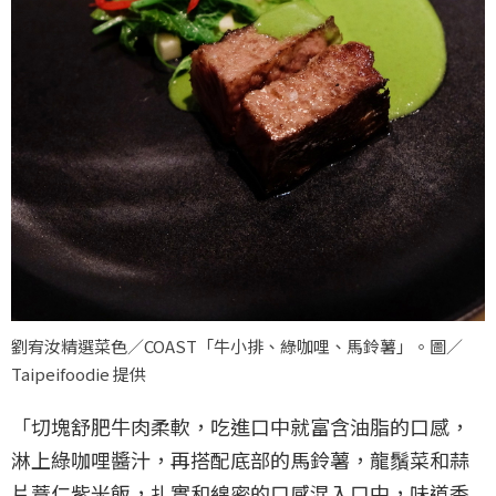
劉宥汝精選菜色／COAST「牛小排、綠咖哩、馬鈴薯」。圖／
Taipeifoodie 提供
「切塊舒肥牛肉柔軟，吃進口中就富含油脂的口感，
淋上綠咖哩醬汁，再搭配底部的馬鈴薯，龍鬚菜和蒜
片薏仁紫米飯，扎實和綿密的口感混入口中，味道香