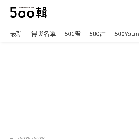
最新
得獎名單
500盤
500甜
500You
udn
/
500輯
/
500盤