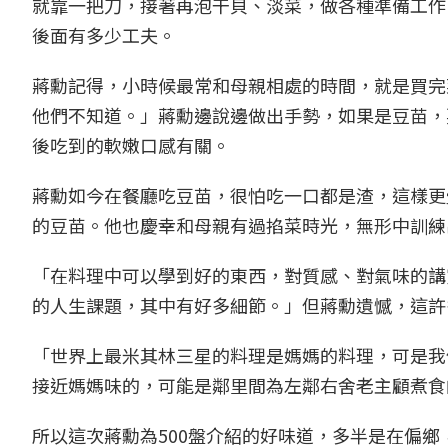
就靠一把刀，接著再泡干貝、淡菜，做各種準備工作
後面有多少工夫。
蔣勳記得，小時候最常和母親相處的時間，就是買完
他們不知道。」蔣勳邊說邊做出手勢，如果是豆苗，
後吃到的軟嫩口感有關。
蔣勳如今在餐廳吃豆苗，很怕吃一口都是渣，這樣更
的豆苗。他也慶幸和母親有過掐菜時光，無形中訓練
「在料理中可以學到好的東西，對質感、對氣味的講
的人生課題，其中有好多細節。」但蔣勳遺憾，這許
「世界上最米其林三星的料理是媽媽的料理，可是我
接近媽媽味的，可能是鄰里間為左鄰右舍老主顧煮食
所以這次蔣勳為500盤介紹的好味道，多半是在偏