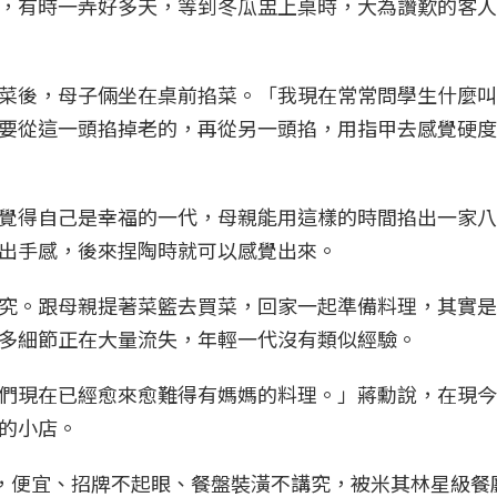
，有時一弄好多天，等到冬瓜盅上桌時，大為讚歎的客人
菜後，母子倆坐在桌前掐菜。「我現在常常問學生什麼叫
要從這一頭掐掉老的，再從另一頭掐，用指甲去感覺硬度
覺得自己是幸福的一代，母親能用這樣的時間掐出一家八
出手感，後來捏陶時就可以感覺出來。
究。跟母親提著菜籃去買菜，回家一起準備料理，其實是
多細節正在大量流失，年輕一代沒有類似經驗。
們現在已經愈來愈難得有媽媽的料理。」蔣勳說，在現今
的小店。
鄉，便宜、招牌不起眼、餐盤裝潢不講究，被米其林星級餐