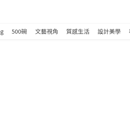
ng
500碗
文藝視角
質感生活
設計美學