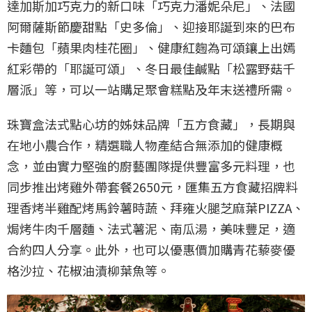
達加斯加巧克力的新口味「巧克力潘妮朵尼」、法國
阿爾薩斯節慶甜點「史多倫」、迎接耶誕到來的巴布
卡麵包「蘋果肉桂花圈」、健康紅麴為可頌鑲上出嫣
紅彩帶的「耶誕可頌」、冬日最佳鹹點「松露野菇千
層派」等，可以一站購足聚會糕點及年末送禮所需。
珠寶盒法式點心坊的姊妹品牌「五方食藏」，長期與
在地小農合作，精選職人物產結合無添加的健康概
念，並由實力堅強的廚藝團隊提供豐富多元料理，也
同步推出烤雞外帶套餐2650元，匯集五方食藏招牌料
理香烤半雞配烤馬鈴薯時蔬、拜雍火腿芝麻葉PIZZA、
焗烤牛肉千層麵、法式薯泥、南瓜湯，美味豐足，適
合約四人分享。此外，也可以優惠價加購青花藜麥優
格沙拉、花椒油漬柳葉魚等。