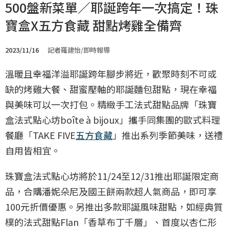
500盤新菜單／耶誕跨年一次搞定！珠
寶盒X五方食藏 甜點烤雞全備齊
2023/11/16
記者羅建怡/即時報導
溫暖且幸福洋溢耶誕跨年腳步將近，歡聚時刻不可或
缺的烤雞大餐、甜蜜壓軸的耶誕麵包甜點，現在幸福
與美味可以一次打包。精緻手工法式甜點品牌「珠寶
盒法式點心坊boîte à bijoux」攜手同集團的歐式料理
餐廳「TAKE FIVE
五方食藏
」推出系列季節美味，送禮
自用皆相宜。
珠寶盒法式點心坊將於11/24至12/31推出耶誕限定商
品，合購潘妮朵尼及國王餅兩款超人氣商品，即可享
100元折價優惠。另推出多款耶誕風味甜點，如經典質
樸的法式甜點Flan「香草布丁千層」、首度以杏仁形