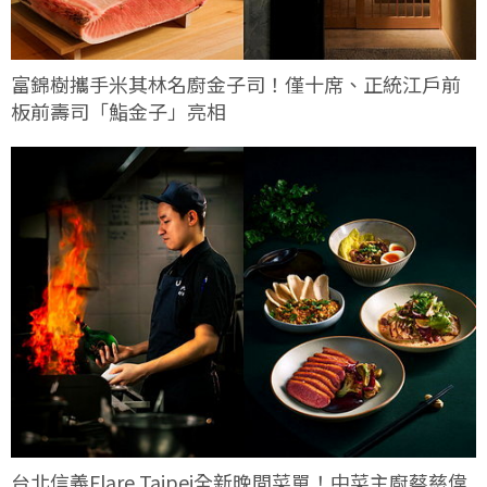
富錦樹攜手米其林名廚金子司！僅十席、正統江戶前
板前壽司「鮨金子」亮相
台北信義Flare Taipei全新晚間菜單！中菜主廚蔡慈偉