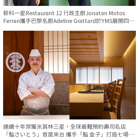
新科一星Restaurant 12 行政主廚Jonatan Motos
Ferran攜手巴黎名廚Adeline Grattard於YMS展開四手
料理對話
連續十年榮獲米其林三星，全球最難預約壽司名店
「鮨さいとう」首度來台 攜手「鮨 金子」打造七場限