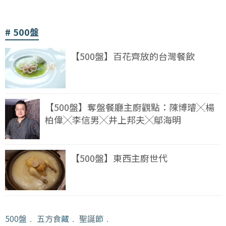
500盤
【500盤】百花齊放的台灣餐飲
【500盤】奪盤餐廳主廚觀點：陳博璿╳楊
柏偉╳李信男╳井上邦夫╳鄔海明
【500盤】東西主廚世代
500盤
﹒
五方食藏
﹒
聖誕節
﹒