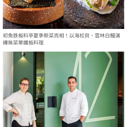
初魚鉄板料亭夏季新菜亮相！以海松貝、雲林白鰻演
繹無菜單鐵板料理