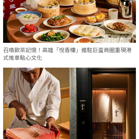
召喚飲茶記憶！高雄「悅香樓」進駐巨蛋商圈重現港
式推車點心文化