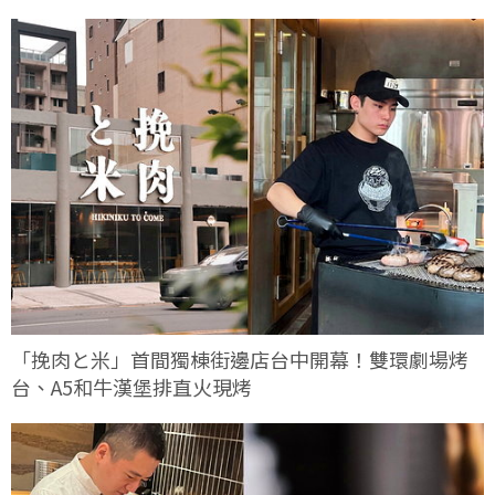
定客座餐會
「挽肉と米」首間獨棟街邊店台中開幕！雙環劇場烤
台、A5和牛漢堡排直火現烤