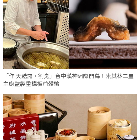
「作 天麩羅・割烹」台中漢神洲際開幕！米其林二星
主廚監製重構板前體驗