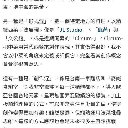
東、地中海的語彙。
另一種是
「形式混」
，把一個特定地方的料理，以精
緻西菜手法展現。像是「
JL Studio
」、「
態芮
」與
「文公館」，或是近期開幕的「Circum-」。Circum-
把中菜用當代西餐來創作表現，其實做得很好，我不
會以中菜的角度來定義或評價它，完全看其創作概念
會覺得很有意思。
還有一種是
「創作混」
，像是台南一家麵店叫「麥謎
食驗室」令我非常驚艷。每一道麵體都不同，導入歐
亞各國各地元素，呈現無國界混融繽紛的樣貌，加上
板前料理檯的形式，可以非常專注且少量的做，使得
創作變得更加有趣！雖然是麵，但嫻熟運用法菜堆疊
思維。這樣的方式應該也會是未來很多主廚想挑戰