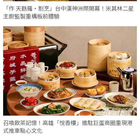
「作 天麩羅・割烹」台中漢神洲際開幕！米其林二星
主廚監製重構板前體驗
召喚飲茶記憶！高雄「悅香樓」進駐巨蛋商圈重現港
式推車點心文化