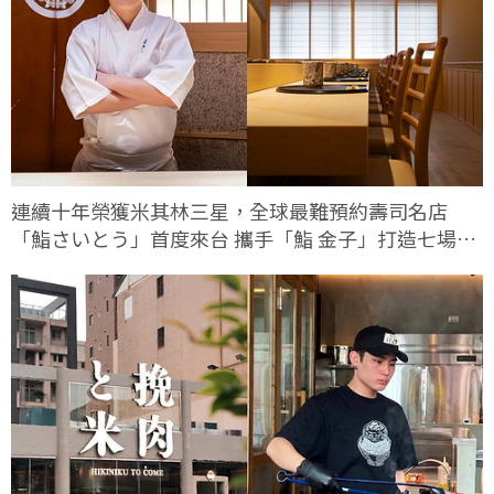
連續十年榮獲米其林三星，全球最難預約壽司名店
「鮨さいとう」首度來台 攜手「鮨 金子」打造七場限
定客座餐會