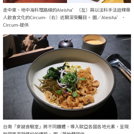
走中東、地中海料理路線的Aleisha’（左）與以法料手法詮釋華
人飲食文化的Circum-（右）近期深受矚目。 圖／Aleisha’、
Circum-提供
台南「麥謎食驗室」將不同麵體，導入歐亞各國各地元素，呈現
無國界混融繽紛的樣貌。 圖／葉怡蘭提供