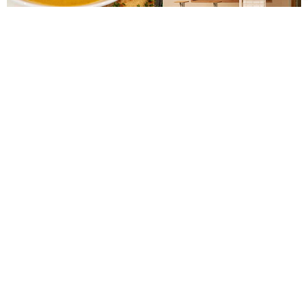
台灣首間植物性無麩質Plants Eatery十週年！十道經
典回歸菜單展現風味記憶