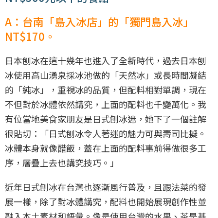
A：台南「島入冰店」的「獨門島入冰」
NT$170。
日本刨冰在這十幾年也進入了全新時代，過去日本刨
冰使用高山湧泉採冰池做的「天然冰」或長時間凝結
的「純冰」，重視冰的品質，但配料相對單調，現在
不但對於冰體依然講究，上面的配料也千變萬化。我
有位當地美食家朋友是日式刨冰迷，她下了一個註解
很貼切：「日式刨冰令人著迷的魅力可與壽司比擬。
冰體本身就像醋飯，蓋在上面的配料事前得做很多工
序，層疊上去也講究技巧。」
近年日式刨冰在台灣也逐漸風行普及，且跟法菜的發
展一樣，除了對冰體講究，配料也開始展現創作性並
融入本土素材和語彙。像是使用台灣的水果、茶是基