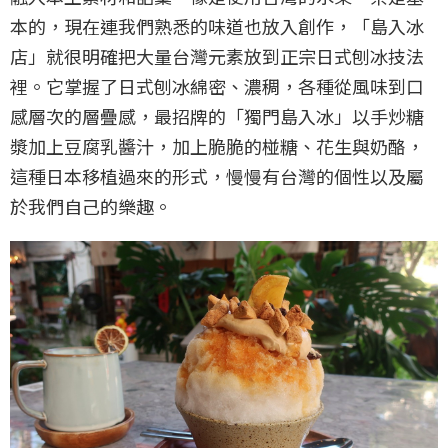
本的，現在連我們熟悉的味道也放入創作，「島入冰
店」就很明確把大量台灣元素放到正宗日式刨冰技法
裡。它掌握了日式刨冰綿密、濃稠，各種從風味到口
感層次的層疊感，最招牌的「獨門島入冰」以手炒糖
漿加上豆腐乳醬汁，加上脆脆的椪糖、花生與奶酪，
這種日本移植過來的形式，慢慢有台灣的個性以及屬
於我們自己的樂趣。