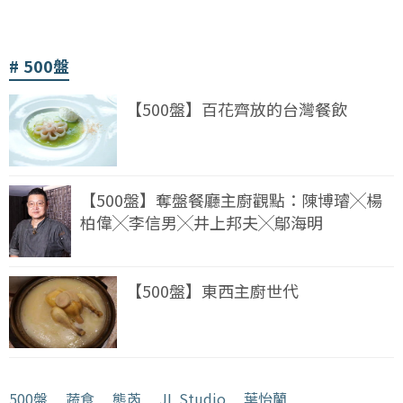
500盤
【500盤】百花齊放的台灣餐飲
【500盤】奪盤餐廳主廚觀點：陳博璿╳楊
柏偉╳李信男╳井上邦夫╳鄔海明
【500盤】東西主廚世代
500盤
﹒
蔬食
﹒
態芮
﹒
JL Studio
﹒
葉怡蘭
﹒