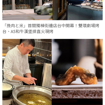
「挽肉と米」首間獨棟街邊店台中開幕！雙環劇場烤
台、A5和牛漢堡排直火現烤