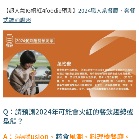
【超人氣IG網紅4foodie預測】
2024職人系餐廳、套餐
式調酒崛起
Q：請預測2024年可能會火紅的餐飲趨勢或
型態？
A：混融fusion、
蔬食
風潮、料理檯餐廳。