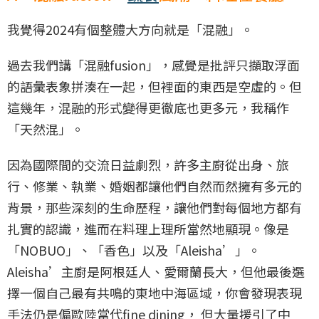
我覺得2024有個整體大方向就是「混融」。
過去我們講「混融fusion」，感覺是批評只擷取浮面
的語彙表象拼湊在一起，但裡面的東西是空虛的。但
這幾年，混融的形式變得更徹底也更多元，我稱作
「天然混」。
因為國際間的交流日益劇烈，許多主廚從出身、旅
行、修業、執業、婚姻都讓他們自然而然擁有多元的
背景，那些深刻的生命歷程，讓他們對每個地方都有
扎實的認識，進而在料理上理所當然地顯現。像是
「NOBUO」、「香色」以及「Aleisha’」。
Aleisha’主廚是阿根廷人、愛爾蘭長大，但他最後選
擇一個自己最有共鳴的東地中海區域，你會發現表現
手法仍是偏歐陸當代fine dining， 但大量援引了中