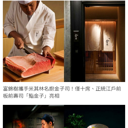
富錦樹攜手米其林名廚金子司！僅十席、正統江戶前
板前壽司「鮨金子」亮相