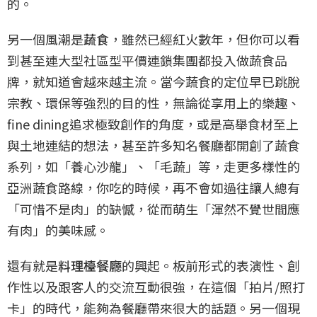
的。
另一個風潮是
蔬食
，雖然已經紅火數年，但你可以看
到甚至連大型社區型平價連鎖集團都投入做蔬食品
牌，就知道會越來越主流。當今蔬食的定位早已跳脫
宗教、環保等強烈的目的性，無論從享用上的樂趣、
fine dining追求極致創作的角度，或是高舉食材至上
與土地連結的想法，甚至許多知名餐廳都開創了蔬食
系列，如「養心沙龍」、「毛蔬」等，走更多樣性的
亞洲蔬食路線，你吃的時候，再不會如過往讓人總有
「可惜不是肉」的缺憾，從而萌生「渾然不覺世間應
有肉」的美味感。
還有就是
料理檯餐廳
的興起。板前形式的表演性、創
作性以及跟客人的交流互動很強，在這個「拍片/照打
卡」的時代，能夠為餐廳帶來很大的話題。另一個現