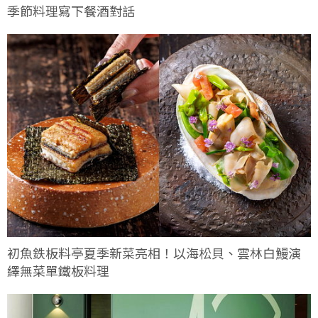
季節料理寫下餐酒對話
初魚鉄板料亭夏季新菜亮相！以海松貝、雲林白鰻演
繹無菜單鐵板料理