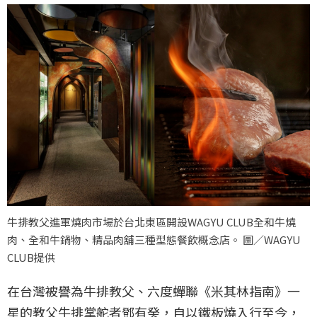
牛排教父進軍燒肉市場於台北東區開設WAGYU CLUB全和牛燒
肉、全和牛鍋物、精品肉舖三種型態餐飲概念店。 圖／WAGYU
CLUB提供
在台灣被譽為牛排教父、六度蟬聯《米其林指南》一
星的教父牛排掌舵者鄧有癸，自以鐵板燒入行至今，