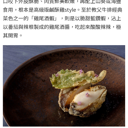
口咬下外皮酥脆、肉質鮮美軟嫩，再配上山葵或海鹽
食用，根本是高級版鹹酥雞style。至於教父牛排經典
菜色之一的「雞尾酒蝦」，則是以脆甜藍鑽蝦，沾上
以番茄與辣根製成的雞尾酒醬，吃起來酸酸辣辣，極
其開胃。