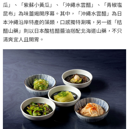
瓜」、「紫蘇小黃瓜」、「沖繩水雲醋」、「青椒塩
昆布」為味蕾揭開序幕。其中，「沖繩水雲醋」為日
本沖繩沿岸特產的藻類，口感獨特涮嘴，另一道「桔
醋山藥」則以日本酸桔醋醬油搭配北海道山藥，不只
清爽宜人且開胃。