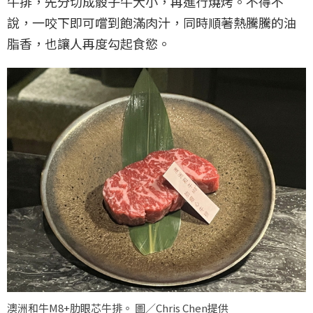
牛排，先分切成骰子牛大小，再進行燒烤。不得不
說，一咬下即可嚐到飽滿肉汁，同時順著熱騰騰的油
脂香，也讓人再度勾起食慾。
澳洲和牛M8+肋眼芯牛排。 圖／Chris Chen提供