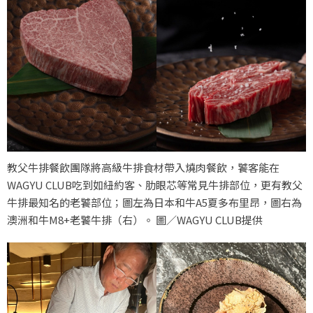
教父牛排餐飲團隊將高級牛排食材帶入燒肉餐飲，饕客能在
WAGYU CLUB吃到如紐約客、肋眼芯等常見牛排部位，更有教父
牛排最知名的老饕部位；圖左為日本和牛A5夏多布里昂，圖右為
澳洲和牛M8+老饕牛排（右）。 圖／WAGYU CLUB提供