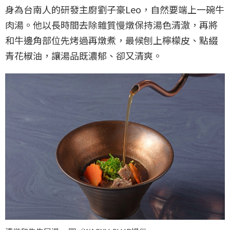
身為台南人的研發主廚劉子豪Leo，自然要端上一碗牛
肉湯。他以長時間去除雜質慢燉保持湯色清澈，再將
和牛邊角部位先烤過再燉煮，最候刨上檸檬皮、點綴
青花椒油，讓湯品既濃郁、卻又清爽。