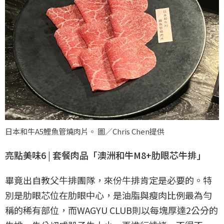
日本和牛A5鯉魚管燒肉片。 圖／Chris Chen提供
亮點美味6 | 套餐肉品「澳洲和牛M8+肋眼芯牛排」
畢竟出自教父牛排團隊，來份牛排肯定是必要的。特
別是肋眼芯位在肋眼中心，是油脂與瘦肉比例最為勻
稱的稀有部位，而WAGYU CLUB則以每塊厚達2公分的