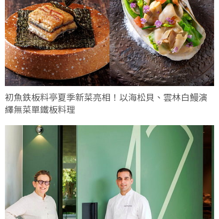
初魚鉄板料亭夏季新菜亮相！以海松貝、雲林白鰻演
繹無菜單鐵板料理