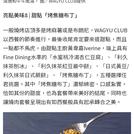
清燉和牛牛尾湯。 圖／WAGYU CLUB提供
亮點美味8 | 甜點「烤焦糖布丁」
一般燒烤店頂多是烤麻薯或是布朗尼，WAGYU CLUB
以西餐的節奏進行，最後收尾肯定要來道甜點，而且
一點都不馬虎。由甜點主廚黃韋嘉Iverine，端上具有
Fine Dining水準的「水蜜桃冷湯杏仁豆腐」、「利久
抹茶刨冰」、「利久抹茶紅豆最中餅」、「日式黃豆/
利久抹茶日式蕨餅」、「烤焦糖布丁」，五種選擇任
君挑選。其中「烤焦糖布丁」濃郁綿密、口感紮實，
恰如其份的甜度，也為套餐帶來美好的結尾，同時也
讓燒肉套餐呈現出有如西餐般具有起承轉合之美。