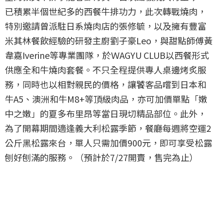
已積累半個世紀多的西餐牛排功力，此次轉戰燒肉，
特別邀請曾派駐日系燒肉店的張修毓，以及擁有豐富
米其林餐飲經驗的研發主廚劉子豪Leo，與甜點師傅黃
韋嘉Iverine等專業團隊，於ＷAGYU CLUB以西餐形式
供應全和牛燒肉套餐。不只全程提供專人桌邊烤炙服
務，同時也以相對親民的價格，讓饕客品嚐到日本和
牛A5、澳洲和牛M8+等頂級肉品，亦可加價單點「嫩
中之嫩」的夏多布里昂等當日現切精品部位。此外，
為了開幕期間適逢義大利松露季節，餐廳每週將空運2
公斤黑松露來台，單人只需加價900元，即可享受松露
刨好刨滿的服務。（預計於7/27開賣，售完為止）