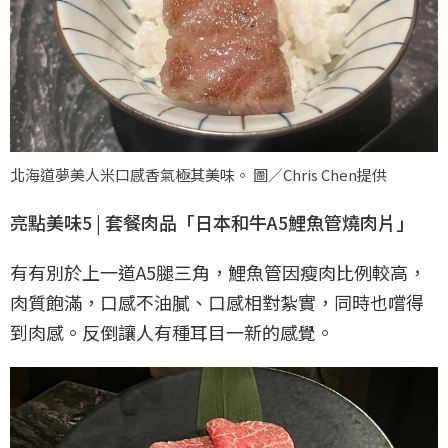
北海道夢美人米口感香氣極其美味。 圖／Chris Chen提供
亮點美味5 | 套餐肉品「日本和牛A5鯉魚管燒肉片」
有有別於上一道A5腿三角，鯉魚管因瘦肉比例較高，
肉質飽滿，口感不油膩、口感相對紮實，同時也嚐得
到肉感。反倒讓人有種耳目一新的感覺。