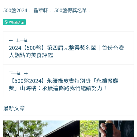
500盤2024
﹒
晶華軒
﹒
500盤得獎名單
﹒
WhatsApp
←
上一篇
2024【500盤】第四屆完整得獎名單｜首份台灣
人觀點的美食評鑑
下一篇
→
【500盤2024】永續綠皮書特別獎「永續餐廳
獎」山海樓：永續這條路我們繼續努力！
最新文章