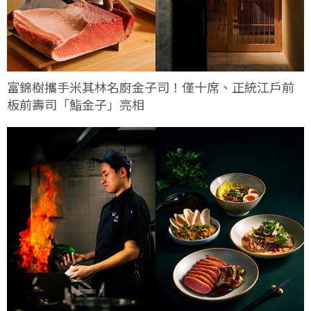
富錦樹攜手米其林名廚金子司！僅十席、正統江戶前
板前壽司「鮨金子」亮相