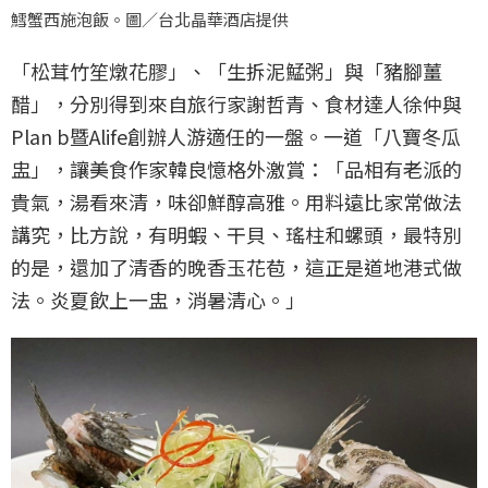
鱈蟹西施泡飯。圖／台北晶華酒店提供
「松茸竹笙燉花膠」、「生拆泥鯭粥」與「豬腳薑
醋」，分別得到來自旅行家謝哲青、食材達人徐仲與
Plan b暨Alife創辦人游適任的一盤。一道「八寶冬瓜
盅」，讓美食作家韓良憶格外激賞：「品相有老派的
貴氣，湯看來清，味卻鮮醇高雅。用料遠比家常做法
講究，比方說，有明蝦、干貝、瑤柱和螺頭，最特別
的是，還加了清香的晚香玉花苞，這正是道地港式做
法。炎夏飲上一盅，消暑清心。」