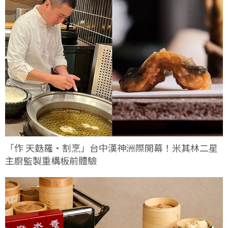
「作 天麩羅・割烹」台中漢神洲際開幕！米其林二星
主廚監製重構板前體驗