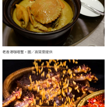
老香港咖哩蟹。圖／高琹雯提供