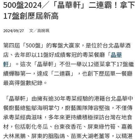
500盤2024／「晶華軒」二連霸！拿下
17盤創歷屆新高
2024/09/27
文／高婉珮
第四屆「500盤」的奪盤大贏家，是位於台北晶華酒
店、去年即以11盤好成績奪冠的粵菜餐廳「
晶華
軒
」。這次「晶華軒」不但一舉以12道菜拿下17盤繼
續蟬聯第一，達成「二連霸」，也創下歷屆單一餐廳
最高得盤數紀錄。
「晶華軒」由擁有逾30年粵菜經驗的港籍台北晶華中
餐廚藝總監鄔海明掌勺，廚藝團隊陣容堅強，不僅傳
承粵菜經典滋味，多年來更持續積極探訪台灣在地食
材，包括彰化冬瓜、台東夜香花、屏東綠竹筍、嘉義
大林黑鵝、屏東的胭脂鴿、苗栗大湖老薑等，以精湛