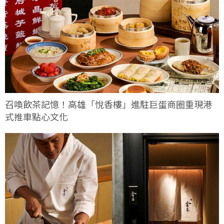
召喚飲茶記憶！高雄「悅香樓」進駐巨蛋商圈重現港
式推車點心文化