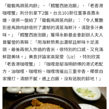
「龍蝦馬蹄蒸肉餅」、「鱈蟹西施泡飯」、「老香港
咖哩蟹」則分別拿下2盤。台北101新任董事長賈永
婕，便將一盤給了「龍蝦馬蹄蒸肉餅」：「令人驚艷
到是馬蹄肉餅吸附了濃郁的清蒸海鮮汁，清甜多汁美
味。」「鱈蟹西施泡飯」獲得永齡基金會創辦人夫人
曾馨瑩的青睞：「用海鮮熬煮出濃郁且鮮味十足湯
頭，最後再倒入炸過的香米，很特別的口感、又充滿
鮮甜美味。」美食評論家高琹雯（Liz），特別欣賞
「老香港咖哩蟹」：「咖哩是鄔海明師傅的港式老配
方，油咖哩、咖哩粉、咖哩塊催出三重辛香，椰漿自
家攪打，清朗不膩，遇上白飯，沒有逃脫的餘地！」