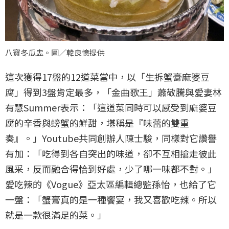
八寶冬瓜盅。圖／韓良憶提供
這次獲得17盤的12道菜當中，以「生拆蟹膏麻婆豆
腐」得到3盤肯定最多，「金曲歌王」蕭敬騰與愛妻林
有慧Summer表示：「這道菜同時可以感受到麻婆豆
腐的辛香與螃蟹的鮮甜，堪稱是『味蕾的雙重
奏』。」Youtube共同創辦人陳士駿，同樣對它讚譽
有加：「吃得到各自突出的味道，卻不互相搶走彼此
風采，反而融合得恰到好處，少了哪一味都不對。」
愛吃辣的《Vogue》亞太區編輯總監孫怡，也給了它
一盤：「蟹膏真的是一種饗宴，我又喜歡吃辣。所以
就是一款很滿足的菜。」