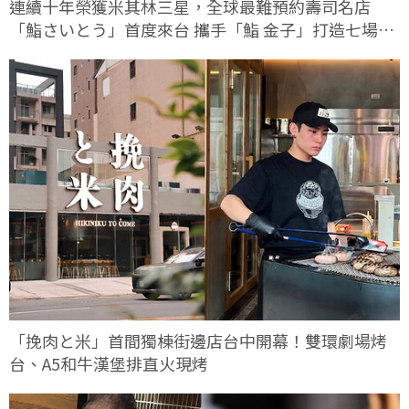
連續十年榮獲米其林三星，全球最難預約壽司名店
「鮨さいとう」首度來台 攜手「鮨 金子」打造七場限
定客座餐會
「挽肉と米」首間獨棟街邊店台中開幕！雙環劇場烤
台、A5和牛漢堡排直火現烤