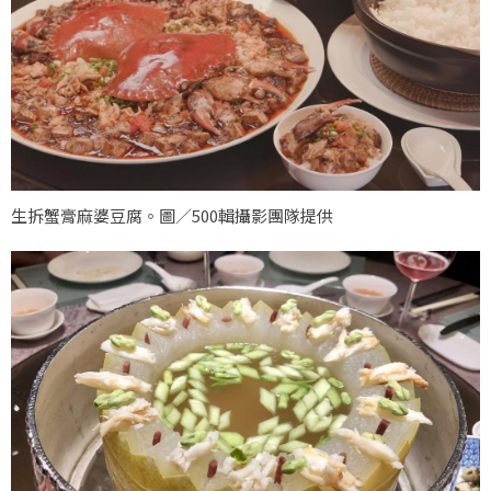
生拆蟹膏麻婆豆腐。圖／500輯攝影團隊提供