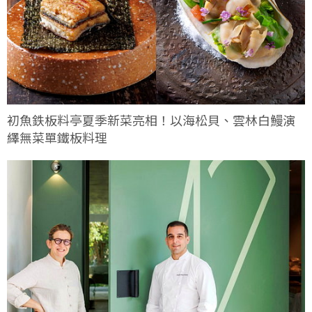
初魚鉄板料亭夏季新菜亮相！以海松貝、雲林白鰻演
繹無菜單鐵板料理