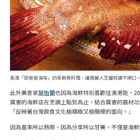
長濱「邱爸爸海味」的蒸鮮魚料理，讓策展人王耀邦讚不絕口。
此外美食家
葉怡蘭
也因為海鮮特別喜歡往漁港跑，2
厲害的海鮮店在烹調上點到為止，結合厲害的選材功
「反映著台灣飲食文化極精緻又極簡樸的面向。」
因為直率所以熱鬧、因為分享所以甘美，不僅是海鮮