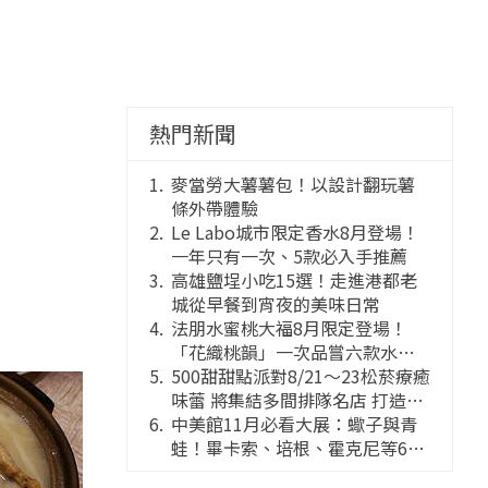
熱門新聞
麥當勞大薯薯包！以設計翻玩薯
條外帶體驗
Le Labo城市限定香水8月登場！
一年只有一次、5款必入手推薦
高雄鹽埕小吃15選！走進港都老
城從早餐到宵夜的美味日常
法朋水蜜桃大福8月限定登場！
「花織桃韻」一次品嘗六款水蜜
桃花果大福
500甜甜點派對8/21～23松菸療癒
味蕾 將集結多間排隊名店 打造靈
感創意的舞台
中美館11月必看大展：蠍子與青
蛙！畢卡索、培根、霍克尼等66
件國巨典藏亮相