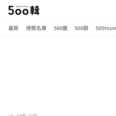
最新
得獎名單
500盤
500甜
500You
udn
/
500輯
/
500盤