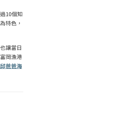
過10個知
為特色，
也讓當日
富岡漁港
邱爸爸海