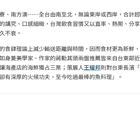
寮、南方澳⋯⋯全台由南至北，無論東岸或西岸，合計超
的講究、口感細緻，台灣飲食習慣又以直率、熱鬧、分享
久不衰。
的食肆理論上減少輸送距離與時間，因而食材更為新鮮，
如身兼美學家、作家的蔣勳其頭兩盤推薦皆來自台東鄰近
讓海產店的海鮮獨占三票；策展人
王耀邦
則對台東長濱「
卻有深厚的火候功夫，至今吃過最棒的魚料理」。