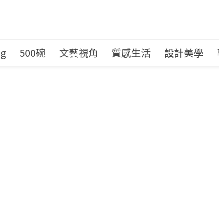
ng
500碗
文藝視角
質感生活
設計美學