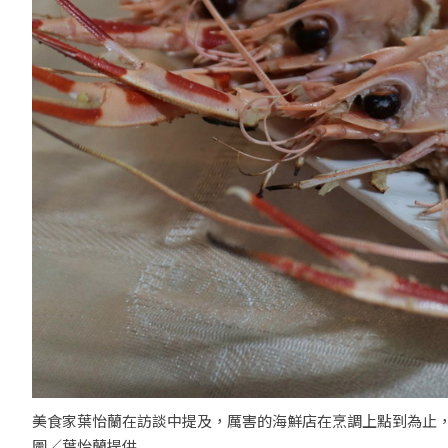
美食家葉怡蘭在訪談中提及，厲害的海鮮店在烹調上點到為止
圖／葉怡蘭提供