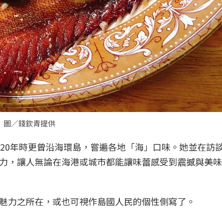
 圖／錢欽青提供
020年時更曾沿海環島，嘗遍各地「海」口味。她並在訪
力，讓人無論在海港或城市都能讓味蕾感受到震撼與美味
魅力之所在，或也可視作島國人民的個性側寫了。