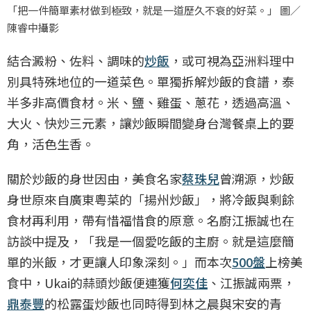
「把一件簡單素材做到極致，就是一道歷久不衰的好菜。」 圖／
陳睿中攝影
結合澱粉、佐料、調味的
炒飯
，或可視為亞洲料理中
別具特殊地位的一道菜色。單獨拆解炒飯的食譜，泰
半多非高價食材。米、鹽、雞蛋、蔥花，透過高溫、
大火、快炒三元素，讓炒飯瞬間變身台灣餐桌上的要
角，活色生香。
關於炒飯的身世因由，美食名家
蔡珠兒
曾溯源，炒飯
身世原來自廣東粵菜的「揚州炒飯」，將冷飯與剩餘
食材再利用，帶有惜福惜食的原意。名廚江振誠也在
訪談中提及，「我是一個愛吃飯的主廚。就是這麼簡
單的米飯，才更讓人印象深刻。」而本次
500盤
上榜美
食中，Ukai的蒜頭炒飯便連獲
何奕佳
、江振誠兩票，
鼎泰豐
的松露蛋炒飯也同時得到林之晨與宋安的青