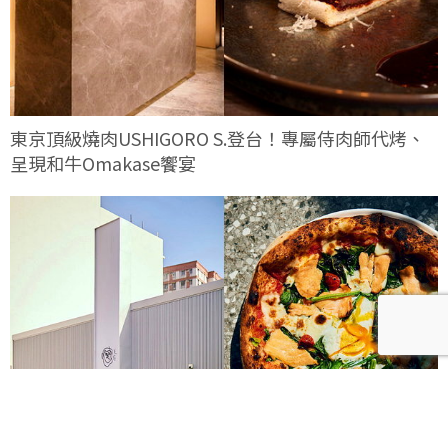
東京頂級燒肉USHIGORO S.登台！專屬侍肉師代烤、
呈現和牛Omakase饗宴