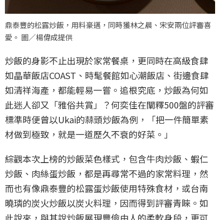
鼎泰豐的松露炒飯，用料豪邁，同時獲林之晨、宋安兩位評審喜
愛。 圖／楊偉成提供
炒飯的身影不止出現於家常餐桌，更同時在高級食肆
如晶華飯店COAST、時髦餐館如心潮飯店、街邊食肆
如清祥海產，都能輕易一嘗。追根究底，炒飯為何如
此迷人卻又「雅俗共賞」？何奕佳在闡釋500盤的評審
標準時便曾以Ukai的蒜頭炒飯為例，「把一件簡單素
材做到極致，就是一道歷久不衰的好菜。」
綜觀本次上榜的炒飯菜色樣式，包含牛肉炒飯、蝦仁
炒飯、肉絲蛋炒飯，都是再尋常不過的家常料理，然
而也有像鼎泰豐的松露蛋炒飯使用特殊食材，或台南
曉璘的炭火炒飯以炭火料理，因而得到評審青睞。如
此說來，與其說炒飯展現豐儉由人的柔軟身段，更可