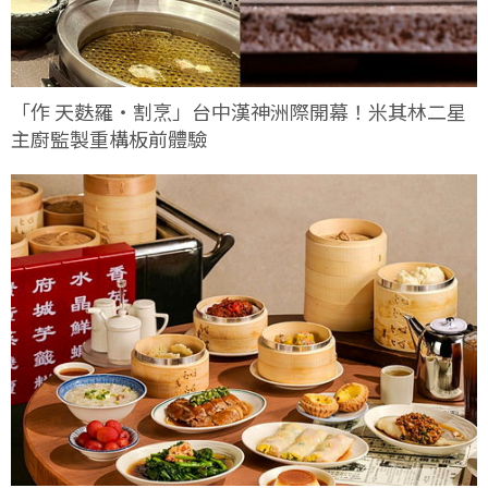
「作 天麩羅・割烹」台中漢神洲際開幕！米其林二星
主廚監製重構板前體驗