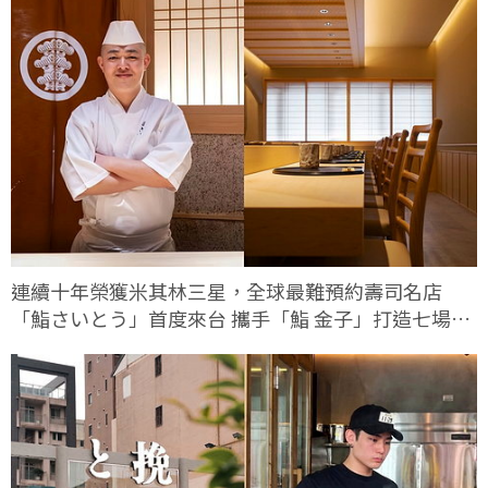
連續十年榮獲米其林三星，全球最難預約壽司名店
「鮨さいとう」首度來台 攜手「鮨 金子」打造七場限
定客座餐會