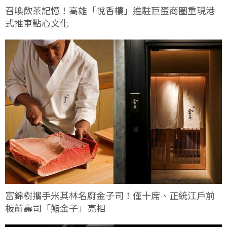
召喚飲茶記憶！高雄「悅香樓」進駐巨蛋商圈重現港
式推車點心文化
富錦樹攜手米其林名廚金子司！僅十席、正統江戶前
板前壽司「鮨金子」亮相