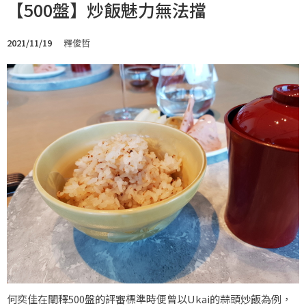
【500盤】炒飯魅力無法擋
2021/11/19
釋俊哲
何奕佳在闡釋500盤的評審標準時便曾以Ukai的蒜頭炒飯為例，