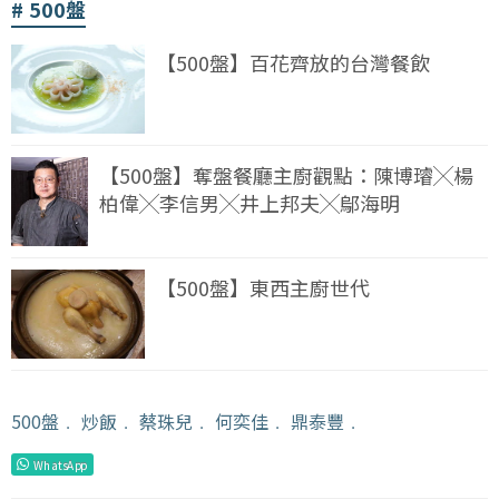
500盤
【500盤】百花齊放的台灣餐飲
【500盤】奪盤餐廳主廚觀點：陳博璿╳楊
柏偉╳李信男╳井上邦夫╳鄔海明
【500盤】東西主廚世代
500盤
﹒
炒飯
﹒
蔡珠兒
﹒
何奕佳
﹒
鼎泰豐
﹒
WhatsApp