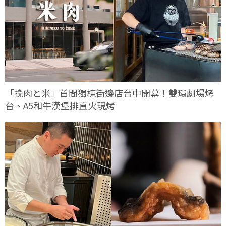
「挽肉と米」首間獨棟街邊店台中開幕！雙環劇場烤
台、A5和牛漢堡排直火現烤