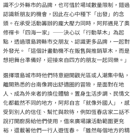
識不少外縣市的品牌，也可惜於場域數量限制，錯過
認識新朋友的機會，因此在心中種下「出發」的念
頭。在承受活動籌辦的龐大壓力同時，阿邦遇見了奧
修禪卡「四海一家」——決心以「行動草木」為起
點，透過環島跨縣市交朋友、認識更多品牌，一起對
外發光。「這個計畫動機不在販售與推銷草木，而是
想把舞台準備好，迎接來自四方的朋友一起同樂。」
選擇環島城市時他們特意避開觀光區或人潮集中點，
離開熟悉的台南像跨出舒適圈的冒險，是面對在地
人、成為外來者的換位體驗。置身生活步調、民情文
化都截然不同的地方，阿邦自言「就像外國人」，感
受到別人的信任、幫忙與款待，例如恆春店家二話不
說打開廚房給他們使用，借來廣場讓活動範圍更充
裕，還載著他們一行人遊恆春。「雖然每個地方的精