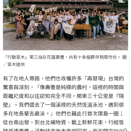
「行動草木」第三站在花蓮壽豐，共有十多組夥伴熱鬧作伙。 圖
／草木提供
有了在地人帶路，他們也收穫許多「再發現」台灣的
驚喜與深刻，「像壽豐是純樸的農村，這裡的時間與
距離尺度和以往認知完全不同，開車三十公里是『隔
壁』。我們還去了一個溪裡的天然恆溫泳池，遇到很
多在地長輩去晨泳。」他們也藉此行首次環島一圈；
從台南出發，到台北補物資、載上新鮮花束，行經雪
隧抵達壽豐，活動結束後走南迴回家，兩天開完860公