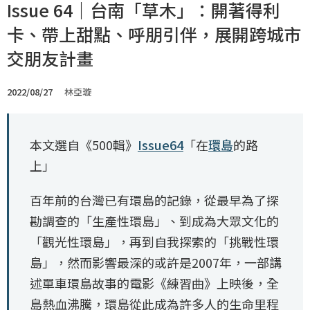
Issue 64｜台南「草木」：開著得利
卡、帶上甜點、呼朋引伴，展開跨城市
交朋友計畫
2022/08/27
林亞璇
本文選自《500輯》
Issue64
「在
環島
的路
上」
百年前的台灣已有環島的記錄，從最早為了探
勘調查的「生產性環島」、到成為大眾文化的
「觀光性環島」，再到自我探索的「挑戰性環
島」，然而影響最深的或許是2007年，一部講
述單車環島故事的電影《練習曲》上映後，全
島熱血沸騰，環島從此成為許多人的生命里程