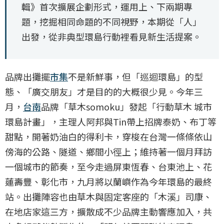
輯》首次擴展企劃形式，運用上、下兩期專
題，挖掘相同命題的不同視野，本期從「人」
出發，從非典型環島行動裡看見新生活提案。
品牌出攤擺
市集
不是新鮮事，但「巡迴環島」的型
態、「廣交朋友」才是目的的大概很少見。今年三
月，
台南
品牌「草木somoku」發起「行動草木 城市
環島計畫」，主理人阿邦與Tin帶上招牌泰奶、布丁等
甜點，開著奶油白的得利卡，穿梭在台灣一條條依山
傍海的公路、隧道、鄉間小徑上；維持著一個月拜訪
一個城市的節奏，至今走過屏東恆春、台東池上、花
蓮壽豐、彰化市，九月將以蘭嶼作為今年環島的最終
站。出攤陣容也由草木與固定客座的「木溪」司康、
在地店家這三方，擴散成不少品牌主動響應加入，共