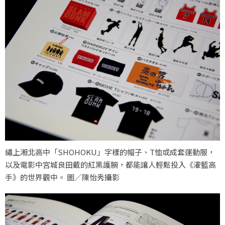
繡上湘北高中「SHOHOKU」字樣的帽子、T恤或成套運動服，
以及電影中宮城良田戴的紅黑護腕，都能讓人輕鬆投入《灌籃高
手》的世界觀中。 圖／陳怡秀攝影