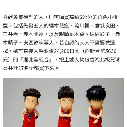
喜歡蒐集模型的人，則可購買高約6公分的角色小模
型，包括先發五人的櫻木花道、流川楓、宮城良田、
三井壽、赤木剛憲，以及眼睛哥木暮、球經彩子、赤
木晴子、安西教練等人，若自認為大人不需要做選
擇，還可直接入手要價24,200日圓（約新台幣5630
元）的「湘北全組合」，把上述人物包含湘北板凳球
員共計17名全都買下來。