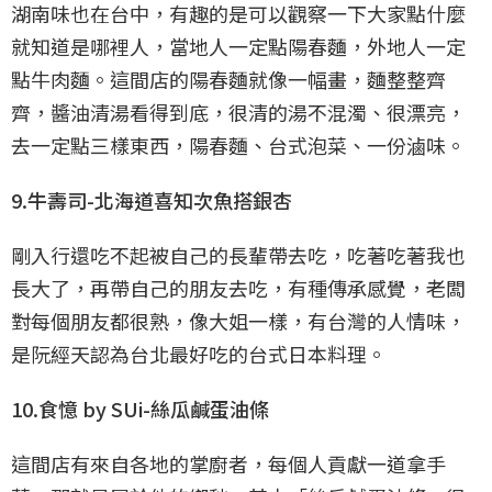
湖南味也在台中，有趣的是可以觀察一下大家點什麼
就知道是哪裡人，當地人一定點陽春麵，外地人一定
點牛肉麵。這間店的陽春麵就像一幅畫，麵整整齊
齊，醬油清湯看得到底，很清的湯不混濁、很漂亮，
去一定點三樣東西，陽春麵、台式泡菜、一份滷味。
9.牛壽司-北海道喜知次魚搭銀杏
剛入行還吃不起被自己的長輩帶去吃，吃著吃著我也
長大了，再帶自己的朋友去吃，有種傳承感覺，老闆
對每個朋友都很熟，像大姐一樣，有台灣的人情味，
是阮經天認為台北最好吃的台式日本料理。
10.食憶 by SUi-絲瓜鹹蛋油條
這間店有來自各地的掌廚者，每個人貢獻一道拿手