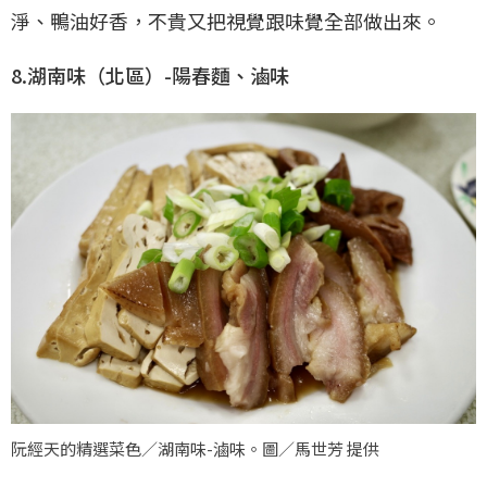
淨、鴨油好香，不貴又把視覺跟味覺全部做出來。
8.湖南味（北區）-陽春麵、滷味
阮經天的精選菜色／湖南味-滷味。圖／馬世芳 提供