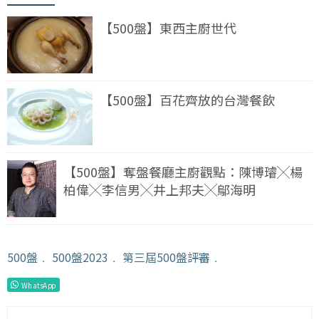
【500盤】東西主廚世代
【500盤】百花齊放的台灣餐飲
【500盤】奪盤餐廳主廚觀點：陳博璿╳楊
柏偉╳李信男╳井上邦夫╳鄔海明
500盤
﹒
500盤2023
﹒
第三屆500盤評審
﹒
WhatsApp