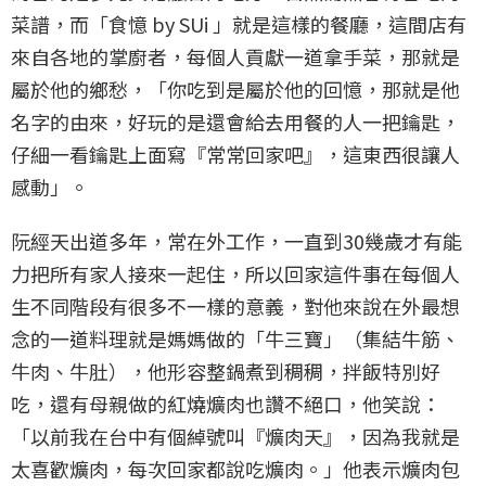
菜譜，而「食憶 by SUi 」就是這樣的餐廳，這間店有
來自各地的掌廚者，每個人貢獻一道拿手菜，那就是
屬於他的鄉愁，「你吃到是屬於他的回憶，那就是他
名字的由來，好玩的是還會給去用餐的人一把鑰匙，
仔細一看鑰匙上面寫『常常回家吧』，這東西很讓人
感動」。
阮經天出道多年，常在外工作，一直到30幾歲才有能
力把所有家人接來一起住，所以回家這件事在每個人
生不同階段有很多不一樣的意義，對他來說在外最想
念的一道料理就是媽媽做的「牛三寶」（集結牛筋、
牛肉、牛肚），他形容整鍋煮到稠稠，拌飯特別好
吃，還有母親做的紅燒爌肉也讚不絕口，他笑說：
「以前我在台中有個綽號叫『爌肉天』，因為我就是
太喜歡爌肉，每次回家都說吃爌肉。」他表示爌肉包