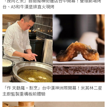
「挽肉と米」首間獨棟街邊店台中開幕！雙環劇場烤
台、A5和牛漢堡排直火現烤
「作 天麩羅・割烹」台中漢神洲際開幕！米其林二星
主廚監製重構板前體驗