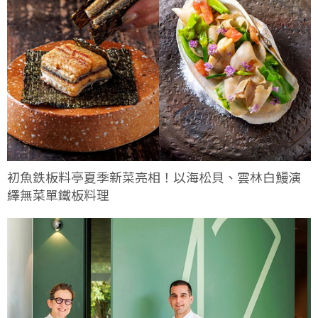
初魚鉄板料亭夏季新菜亮相！以海松貝、雲林白鰻演
繹無菜單鐵板料理