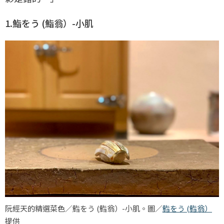
1.鮨をう (鮨翁）-小肌
阮經天的精選菜色／鮨をう (鮨翁）-小肌。圖／
鮨をう (鮨翁）
提供