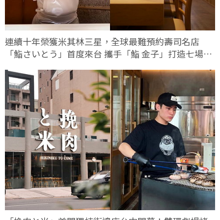
連續十年榮獲米其林三星，全球最難預約壽司名店
「鮨さいとう」首度來台 攜手「鮨 金子」打造七場限
定客座餐會