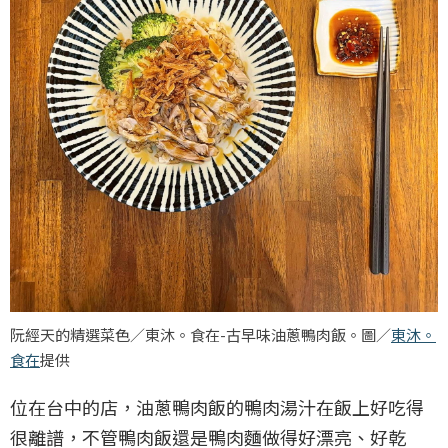
阮經天的精選菜色／東沐。食在-古早味油蔥鴨肉飯。圖／
東沐。
食在
提供
位在台中的店，油蔥鴨肉飯的鴨肉湯汁在飯上好吃得
很離譜，不管鴨肉飯還是鴨肉麵做得好漂亮、好乾