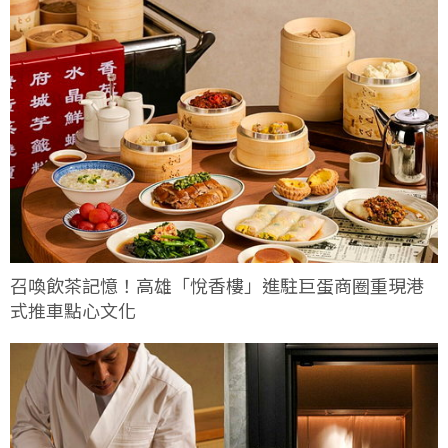
召喚飲茶記憶！高雄「悅香樓」進駐巨蛋商圈重現港
式推車點心文化