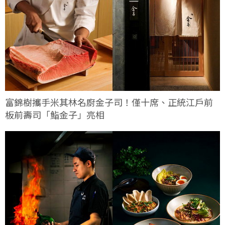
富錦樹攜手米其林名廚金子司！僅十席、正統江戶前
板前壽司「鮨金子」亮相