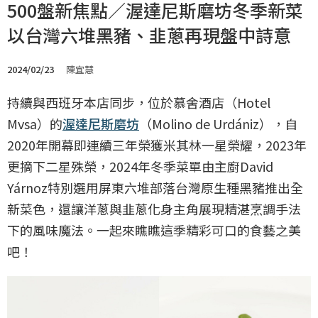
500盤新焦點／渥達尼斯磨坊冬季新菜
以台灣六堆黑豬、韭蔥再現盤中詩意
2024/02/23
陳宜慧
持續與西班牙本店同步，位於慕舍酒店（Hotel
Mvsa）的
渥達尼斯磨坊
（Molino de Urdániz），自
2020年開幕即連續三年榮獲米其林一星榮耀，2023年
更摘下二星殊榮，2024年冬季菜單由主廚David
Yárnoz特別選用屏東六堆部落台灣原生種黑豬推出全
新菜色，還讓洋蔥與韭蔥化身主角展現精湛烹調手法
下的風味魔法。一起來瞧瞧這季精彩可口的食藝之美
吧！