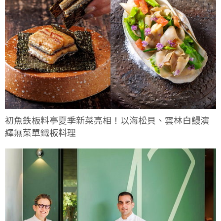
初魚鉄板料亭夏季新菜亮相！以海松貝、雲林白鰻演
繹無菜單鐵板料理