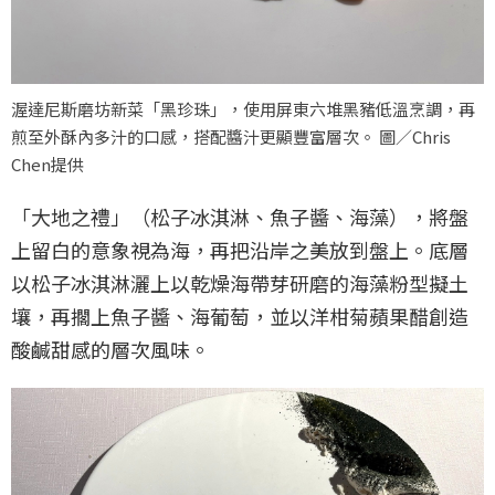
渥達尼斯磨坊新菜「黑珍珠」，使用屏東六堆黑豬低溫烹調，再
煎至外酥內多汁的口感，搭配醬汁更顯豐富層次。 圖／Chris
Chen提供
「大地之禮」（松子冰淇淋、魚子醬、海藻），將盤
上留白的意象視為海，再把沿岸之美放到盤上。底層
以松子冰淇淋灑上以乾燥海帶芽研磨的海藻粉型擬土
壤，再擱上魚子醬、海葡萄，並以洋柑菊蘋果醋創造
酸鹹甜感的層次風味。