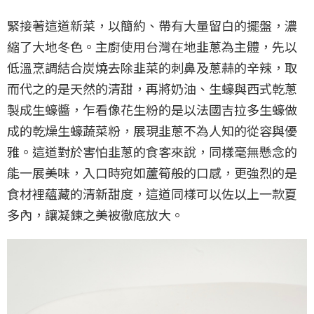
緊接著這道新菜，以簡約、帶有大量留白的擺盤，濃
縮了大地冬色。主廚使用台灣在地韭蔥為主體，先以
低溫烹調結合炭燒去除韭菜的刺鼻及蔥蒜的辛辣，取
而代之的是天然的清甜，再將奶油、生蠔與西式乾蔥
製成生蠔醬，乍看像花生粉的是以法國吉拉多生蠔做
成的乾燥生蠔蔬菜粉，展現韭蔥不為人知的從容與優
雅。這道對於害怕韭蔥的食客來說，同樣毫無懸念的
能一展美味，入口時宛如蘆筍般的口感，更強烈的是
食材裡蘊藏的清新甜度，這道同樣可以佐以上一款夏
多內，讓凝鍊之美被徹底放大。