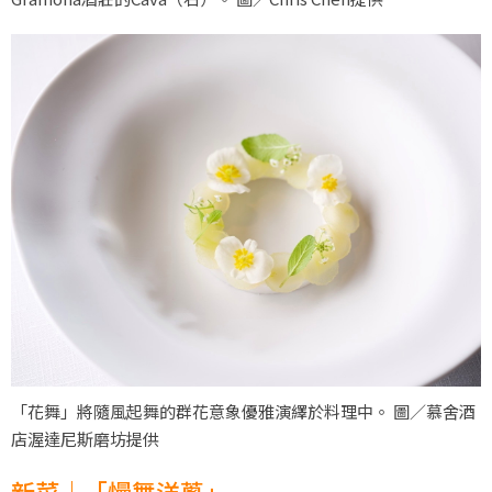
「花舞」將隨風起舞的群花意象優雅演繹於料理中。 圖／慕舍酒
店渥達尼斯磨坊提供
新菜｜「慢舞洋蔥」