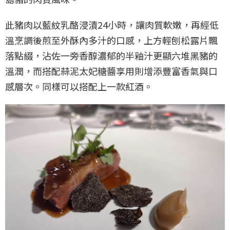
此豬肉以藍紋乳酪浸漬24小時，讓肉質軟嫩，再經低
溫烹調後煎至外酥內多汁的口感，上方輕刨松露片飄
落點綴，沾佐一旁香醇濃郁的半釉汁更顯六堆黑豬的
溫潤，而搭配蒜泥太妃糖醬享用則增添豐富香氣與口
感層次。同樣可以搭配上一款紅酒。