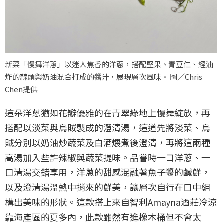
新菜「慢舞洋蔥」以迷人焦香的洋蔥，搭配堅果、青豆仁、經油
炸的蒜頭與奶油混合打成的醬汁，展現層次風味。 圖／Chris
Chen提供
這朵洋蔥猶如花瓣優雅的在青翠綠地上慢舞綻放，再
搭配以淡菜與烏賊製成的澄清湯，這道先將淡菜、烏
賊分別以奶油炒蔬菜及白酒煨煮後澄清，再將這兩種
高湯加入些許辣椒與蔬菜提味。品嘗時一口洋蔥、一
口清湯交錯享用，洋蔥的甜感混融著魚子醬的鹹鮮，
以及澄清湯溫熱中捎來的鮮美，讓層次自行在口中組
構出美味的形狀。這款搭上來自智利Amayna酒莊冷涼
靠海產區的夏多內，此款雖然有進橡木桶但不會太