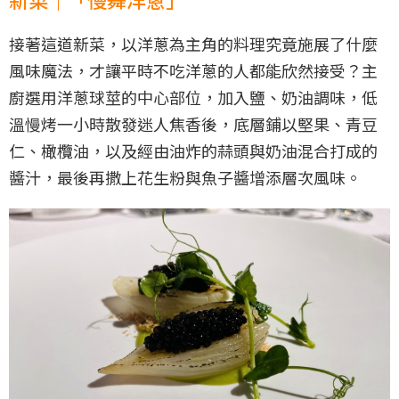
接著這道新菜，以洋蔥為主角的料理究竟施展了什麼
風味魔法，才讓平時不吃洋蔥的人都能欣然接受？主
廚選用洋蔥球莖的中心部位，加入鹽、奶油調味，低
溫慢烤一小時散發迷人焦香後，底層鋪以堅果、青豆
仁、橄欖油，以及經由油炸的蒜頭與奶油混合打成的
醬汁，最後再撒上花生粉與魚子醬增添層次風味。