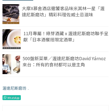
大摩X慕舍酒店邀饕客品味米其林一星「渥
達尼斯磨坊」精彩料理佐威士忌滋味
11月專屬！綠芽酒藏 x 渥達尼斯磨坊聯手呈
獻「日本酒餐搭限定酒單」
500盤新菜單／渥達尼斯磨坊David Yárnoz
來台：所有的食材都可以是主角
渥達尼斯磨坊
﹒
WhatsApp