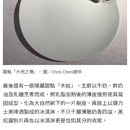
甜點「大地之禮」。 圖／Chris Chen提供
最後還有一道隱藏甜點「木紋」，主廚以牛奶、鮮奶
油及乳糖烹煮而成，將乳脂加熱後的薄皮慢煎使其凝
固成型，化為大自然剜下的一片樹皮，再放上以健力
士黑啤酒製成的冰淇淋，不只千層薄脆奶香四溢，黑
松露刨片再佐以冰淇淋更是恰如其分的收尾。