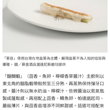
「蔥容」使用台灣在地韭蔥為主體，展現韭蔥不為人知的從容與
優雅。 圖／慕舍酒店渥達尼斯磨坊提供
「醍醐蝦」（茴香‧魚卵‧檸檬香草醬汁）主廚則以
東北角的胭脂蝦帶殼煎至三分熟，再蒸熟保持彈牙口
感，醬汁則以無水奶油、檸檬汁、些微醬油以氮氣瓶
製成蓬鬆感，再搭配上茴香、鱒魚卵、帕達諾起司、
蘑菇薄片，與茴香苗增添不同鮮甜感。這道可搭配來