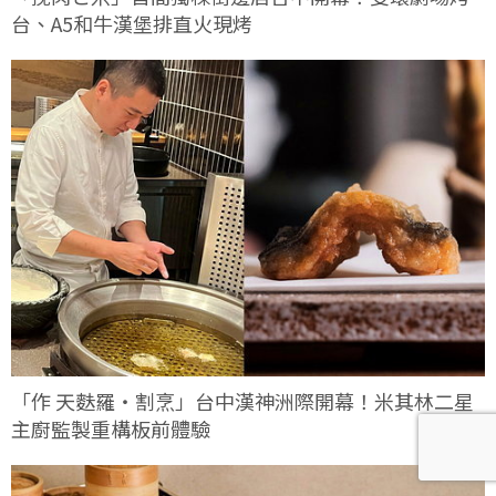
台、A5和牛漢堡排直火現烤
「作 天麩羅・割烹」台中漢神洲際開幕！米其林二星
主廚監製重構板前體驗