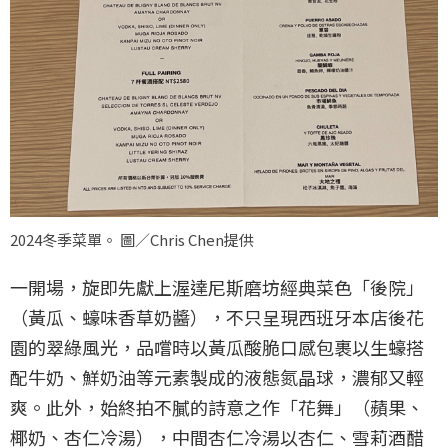
2024冬季菜單。 圖／Chris Chen提供
一開場，旋即先獻上渥達尼斯磨坊經典菜色「後院」
（黃瓜、蠔味香草奶醬），不只呈現西班牙本店後花
園的翠綠風光，品嚐時以黃瓜酸脆口感包裹以生蠔搭
配牛奶、鮮奶油等元素製成的液態氮晶球，濃郁又輕
爽。此外，始終拍不膩的詩意之作「花舞」（蘋果、
椰奶、杏仁冷湯），中間杏仁冷湯以杏仁、雪莉酒醋