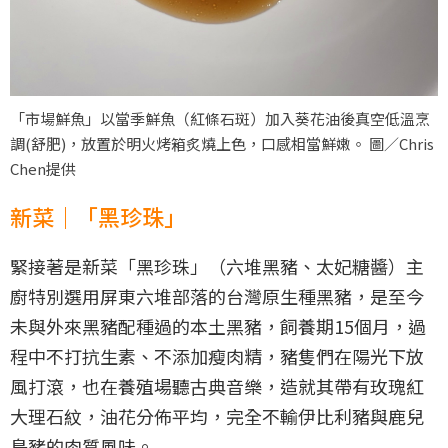
「市場鮮魚」以當季鮮魚（紅條石斑）加入葵花油後真空低溫烹
調(舒肥)，放置於明火烤箱炙燒上色，口感相當鮮嫩。 圖／Chris
Chen提供
新菜｜「黑珍珠」
緊接著是新菜「黑珍珠」（六堆黑豬、太妃糖醬）主
廚特別選用屏東六堆部落的台灣原生種黑豬，是至今
未與外來黑豬配種過的本土黑豬，飼養期15個月，過
程中不打抗生素、不添加瘦肉精，豬隻們在陽光下放
風打滾，也在養殖場聽古典音樂，造就其帶有玫瑰紅
大理石紋，油花分佈平均，完全不輸伊比利豬與鹿兒
島豬的肉質風味。