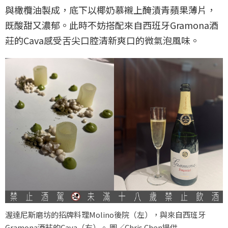
與橄欖油製成，底下以椰奶慕襯上醃漬青蘋果薄片，
既酸甜又濃郁。此時不妨搭配來自西班牙Gramona酒
莊的Cava感受舌尖口腔清新爽口的微氣泡風味。
渥達尼斯磨坊的招牌料理Molino後院（左），與來自西班牙
Gramona酒莊的Cava（右）。 圖／Chris Chen提供