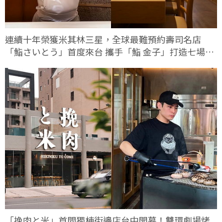
連續十年榮獲米其林三星，全球最難預約壽司名店
「鮨さいとう」首度來台 攜手「鮨 金子」打造七場限
定客座餐會
「挽肉と米」首間獨棟街邊店台中開幕！雙環劇場烤