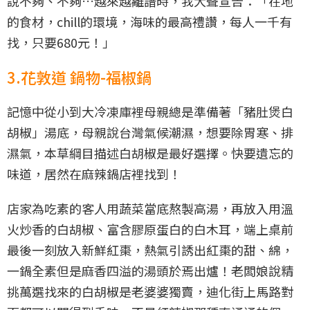
說不夠、不夠…越來越離譜時，我大聲宣告：「在地
的食材，chill的環境，海味的最高禮讚，每人一千有
找，只要680元！」
3.花敦道 鍋物-福椒鍋
記憶中從小到大冷凍庫裡母親總是準備著「豬肚煲白
胡椒」湯底，母親說台灣氣候潮濕，想要除胃寒、排
濕氣，本草綱目描述白胡椒是最好選擇。快要遺忘的
味道，居然在麻辣鍋店裡找到！
店家為吃素的客人用蔬菜當底熬製高湯，再放入用溫
火炒香的白胡椒、富含膠原蛋白的白木耳，端上桌前
最後一刻放入新鮮紅棗，熱氣引誘出紅棗的甜、綿，
一鍋全素但是麻香四溢的湯頭於焉出爐！老闆娘說精
挑萬選找來的白胡椒是老婆婆獨賣，迪化街上馬路對