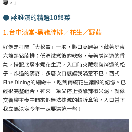
要。」
● 蔣雅淇的精選10盤菜
1.台中滿堂-黑豬腩排／花生／野菇
好像是打開「大秘寶」一般，脆口高麗菜下藏著屏東
六堆黑豬腩排：低溫燉煮後的軟嫩，帶著炭烤過的香
氣，搭配底層水煮花生泥，入口時夾藏幾粒烤過的松
子、炸過的藜麥，多層次口感讓我滿意不已，西式
Fine Dining的細緻中，吃到傳統花生豬腳的記憶。已
經很完整組合，神來一筆又搭上發酵辣椒米泥，就像
交響樂主奏中間來個無法抹滅的轉折章節，入口當下
我立馬決定今年一定要選這一盤！