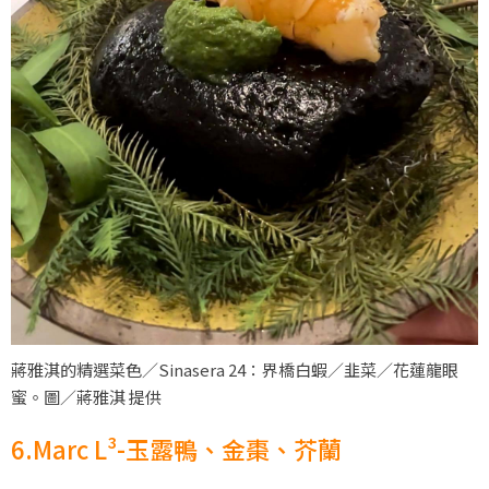
蔣雅淇的精選菜色／Sinasera 24：界橋白蝦／韭菜／花蓮龍眼
蜜。圖／蔣雅淇 提供
6.Marc L³-玉露鴨、金棗、芥蘭