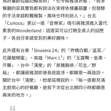
馬鈴薯餅佐酸奶鱒魚卵」，也令蔣雅淇折服：「很多
餐廳的菜其實我都有辦法在家裡依樣畫葫蘆，但發酵
的手法家庭較難複製，風味也特別迷人。」台北
「Curious」更以一道「音樂家」吸引蔣雅淇進入當代
素食的Wonderland：這道菜可以打開全桌人的話匣
子，各自分享感受到的美好趣味。
此外還有台東「Sinasera 24」的「界橋白蝦／韭菜／
花蓮龍眼蜜」，高雄「Marc L³」的「玉露鴨、金棗、
芥蘭」，台中「滿堂」的「黑豬腩排／花生／野
菇」，都讓蔣雅淇即便長途跋涉，都願意一再造訪。
關於台中「滿堂」，她是這樣說的。「每一道都充滿
主廚用心的好餐廳，是我下次從台北開四小時都願意
再來的地方。」