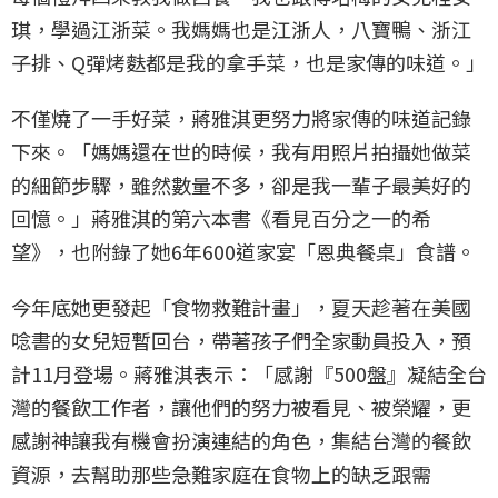
琪，學過江浙菜。我媽媽也是江浙人，八寶鴨、浙江
子排、Q彈烤麩都是我的拿手菜，也是家傳的味道。」
不僅燒了一手好菜，蔣雅淇更努力將家傳的味道記錄
下來。「媽媽還在世的時候，我有用照片拍攝她做菜
的細節步驟，雖然數量不多，卻是我一輩子最美好的
回憶。」蔣雅淇的第六本書《看見百分之一的希
望》，也附錄了她6年600道家宴「恩典餐桌」食譜。
今年底她更發起「食物救難計畫」，夏天趁著在美國
唸書的女兒短暫回台，帶著孩子們全家動員投入，預
計11月登場。蔣雅淇表示：「感謝『500盤』凝結全台
灣的餐飲工作者，讓他們的努力被看見、被榮耀，更
感謝神讓我有機會扮演連結的角色，集結台灣的餐飲
資源，去幫助那些急難家庭在食物上的缺乏跟需