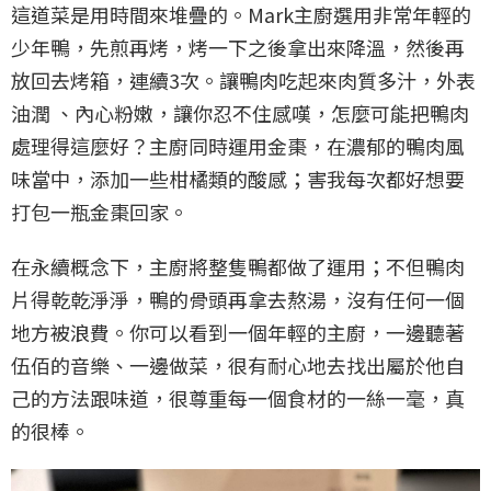
這道菜是用時間來堆疊的。Mark主廚選用非常年輕的
少年鴨，先煎再烤，烤一下之後拿出來降溫，然後再
放回去烤箱，連續3次。讓鴨肉吃起來肉質多汁，外表
油潤 、內心粉嫩，讓你忍不住感嘆，怎麼可能把鴨肉
處理得這麼好？主廚同時運用金棗，在濃郁的鴨肉風
味當中，添加一些柑橘類的酸感；害我每次都好想要
打包一瓶金棗回家。
在永續概念下，主廚將整隻鴨都做了運用；不但鴨肉
片得乾乾淨淨，鴨的骨頭再拿去熬湯，沒有任何一個
地方被浪費。你可以看到一個年輕的主廚，一邊聽著
伍佰的音樂、一邊做菜，很有耐心地去找出屬於他自
己的方法跟味道，很尊重每一個食材的一絲一毫，真
的很棒。