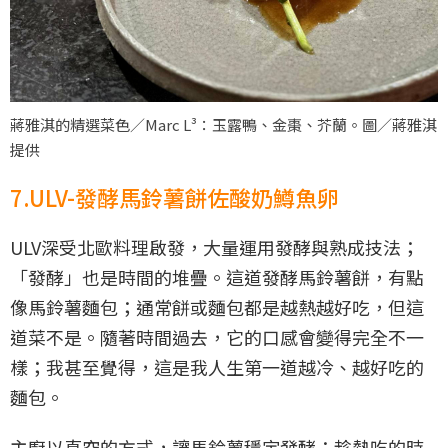
蔣雅淇的精選菜色／Marc L³：玉露鴨、金棗、芥蘭。圖／蔣雅淇
提供
7.ULV-發酵馬鈴薯餅佐酸奶鱒魚卵
ULV深受北歐料理啟發，大量運用發酵與熟成技法；
「發酵」也是時間的堆疊。這道發酵馬鈴薯餅，有點
像馬鈴薯麵包；通常餅或麵包都是越熱越好吃，但這
道菜不是。隨著時間過去，它的口感會變得完全不一
樣；我甚至覺得，這是我人生第一道越冷、越好吃的
麵包。
主廚以真空的方式，讓馬鈴薯穩定發酵；趁熱吃的時