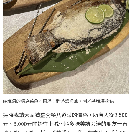
蔣雅淇的精選菜色／芭洋：部落鹽烤魚。圖／蔣雅淇 提供
這時我請大家猜整套餐八道菜的價格，所有人從2,500
元、3,000元開始往上喊…料多味美讓旁邊的朋友一直