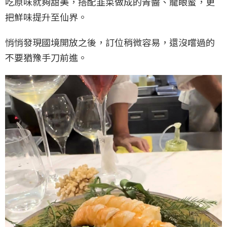
吃原味就夠甜美，搭配韭菜做成的青醬、龍眼蜜，更
把鮮味提升至仙界。
悄悄發現國境開放之後，訂位稍微容易，還沒嚐過的
不要猶豫手刀前進。