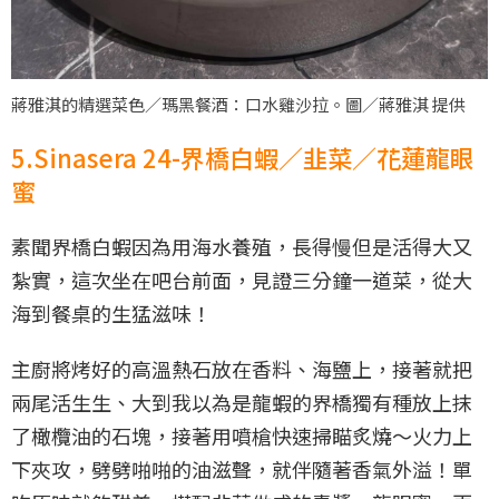
蔣雅淇的精選菜色／瑪黑餐酒：口水雞沙拉。圖／蔣雅淇 提供
5.Sinasera 24-界橋白蝦／韭菜／花蓮龍眼
蜜
素聞界橋白蝦因為用海水養殖，長得慢但是活得大又
紮實，這次坐在吧台前面，見證三分鐘一道菜，從大
海到餐桌的生猛滋味！
主廚將烤好的高溫熱石放在香料、海鹽上，接著就把
兩尾活生生、大到我以為是龍蝦的界橋獨有種放上抹
了橄欖油的石塊，接著用噴槍快速掃瞄炙燒～火力上
下夾攻，劈劈啪啪的油滋聲，就伴隨著香氣外溢！單