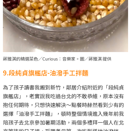
蔣雅淇的精選菜色／Curious：音樂家。圖／蔣雅淇 提供
9.段純貞旗艦店-油潑手工拌麵
為了孩子讀書我搬到新竹，鄰居介紹附近的「段純貞
旗艦店」，老實說我吃過台北的不敢恭維，原本沒有
抱任何期待，只想快速解決～點餐時赫然看到少有的
選擇「油潑手工拌麵」，頓時整個情境進入幾年前我
陪孩子去北京參加暑期活動，兩個多禮拜一個人在北
京等待的日子裡，孤獨老母第一次吃到道地油潑拌