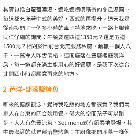
其實包括白蘿蔔濃湯、邊吃邊嘖嘖稱奇的冬瓜湯圓…
每道都充滿著中式的美好，西式的再提升。這天我是
從南投開了一個多小時的車子特地來吃，一路上服務
同仁仔細的詢問：午餐要選四道1350元？還是五道
1500元？相對於目前台北無服務私廚，動轍一個人八
千、一萬令人咋舌價格，這間座落在雙層樓庭院洋
房，每一道都充滿主廚用心的好餐廳，是我下次從台
北開四小時都願意再來的地方。
2.芭洋-部落鹽烤魚
哪來的錯誤觀念，覺得我吃飯的地方都很貴？我們兩
家人在台東的四合院用餐，偌大的空間孩子可以跑
步、大人有免費涼茶、Set menu式有節奏地登場，其
中最澎湃的就是部落鹽烤魚：主廚像揭開序幕一樣俐