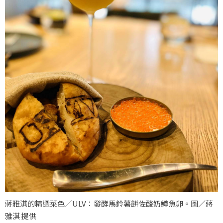
蔣雅淇的精選菜色／ULV：發酵馬鈴薯餅佐酸奶鱒魚卵。圖／蔣
雅淇 提供