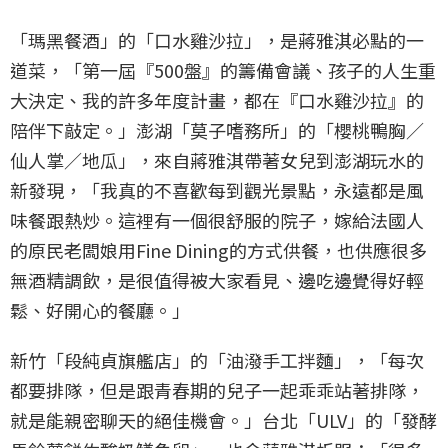
「瑪黑餐酒」的「口水雞沙拉」，是蔣雅淇必點的一
道菜，「第一屆『500盤』的籌備會議、孩子的人生重
大決定、我的許多年度計畫，都在『口水雞沙拉』的
陪伴下敲定。」澎湖「莫子嗜務所」的「櫻桃鴨胸／
仙人掌／地瓜」，來自蔣雅淇帶著女兒到澎湖玩水的
新發現，「我真的不喜歡每到觀光景點，永遠都是風
味餐跟熱炒。這裡有一個很舒服的院子，嫁給法國人
的原民老闆娘用Fine Dining的方式供餐，也供應很多
無酒精調飲，是很值得被大家看見、邊吃邊覺得好輕
鬆、好開心的餐廳。」
新竹「段純貞旗艦店」的「油潑手工拌麵」，「每次
都要排隊，但是跟青春期的兒子一起乖乖站著排隊，
就是能親密聊天的絕佳機會。」台北「ULV」的「發酵