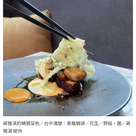
蔣雅淇的精選菜色／台中滿堂：黑豬腩排／花生／野菇。圖／蔣
雅淇 提供