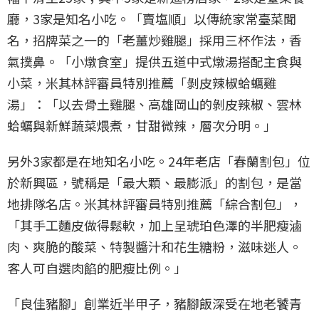
廳，3家是知名小吃。「賣塩順」以傳統家常臺菜聞
名，招牌菜之一的「老薑炒雞腿」採用三杯作法，香
氣撲鼻。「小燉食室」提供五道中式燉湯搭配主食與
小菜，米其林評審員特別推薦「剝皮辣椒蛤蠣雞
湯」：「以去骨土雞腿、高雄岡山的剝皮辣椒、雲林
蛤蠣與新鮮蔬菜煨煮，甘甜微辣，層次分明。」
另外3家都是在地知名小吃。24年老店「春蘭割包」位
於新興區，號稱是「最大顆、最膨派」的割包，是當
地排隊名店。米其林評審員特別推薦「綜合割包」，
「其手工麵皮做得鬆軟，加上呈琥珀色澤的半肥瘦滷
肉、爽脆的酸菜、特製醬汁和花生糖粉，滋味迷人。
客人可自選肉餡的肥瘦比例。」
「良佳豬腳」創業近半甲子，豬腳飯深受在地老饕青