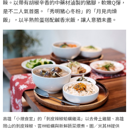
睞。以帶有胡椒辛香的中藥材滷製的豬腳，軟嫩Q彈，
是不二人氣首選。「秀明豬心冬粉」的「月見肉燥
飯」，以半熟煎蛋搭配鹹香米飯，讓人意猶未盡。
高雄「小燉食室」的「剝皮辣椒蛤蠣雞湯」以去骨土雞腿、高雄
岡山的剝皮辣椒、雲林蛤蠣與新鮮蔬菜煨煮。圖／米其林提供