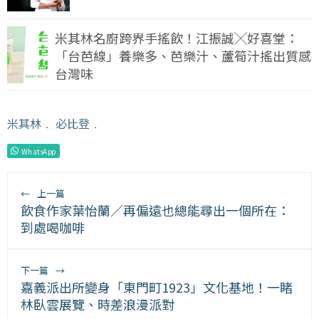
米其林名廚跨界手搖飲！江振誠╳好喜堂：
「台芭線」養樂多、芭樂汁、蘆筍汁搖出質感
台灣味
米其林
﹒
必比登
﹒
WhatsApp
←
上一篇
飲食作家葉怡蘭／再偏遠也總能尋出一個所在：
到處喝咖啡
下一篇
→
嘉義派出所變身「東門町1923」文化基地！一睹
林臥雲展覽、時差浪漫派對