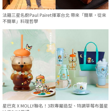
法籍三星名廚Paul Pairet揮軍台北 帶來「簡單，從來
不簡單」料理哲學
星巴克 X MOLLY聯名！3款專屬造型、特調草莓布蕾星