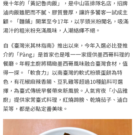
幾十年的「黃記魯肉飯」，是中山區排隊名店，招牌
滷肉飯雖肥而不膩、膠質豐厚，讓許多饕客一試成主
顧。「麵鋪」開業至今17年，以芋頭米粉聞名，吸滿
湯汁的粗米粉充滿風味，人潮絡繹不絕。
自《臺灣米其林指南》推出以來，今年入選必比登推
介的「Pàng」是首家也是唯一一家提供墨西哥料理的
餐廳。年輕主廚將精緻墨西哥風味融合臺灣食材，值
得一探。「軟食力」以南臺灣的軟式粉漿蛋餅為特
色，有花椒麻辣香腸、豆乳雞等超過10種餡料可選
擇，為臺式傳統早餐帶來新風貌。人氣宵夜「小品雅
廚」提供家常臺式料理，紅燒蹄膀、乾燒茄子、滷白
菜等，都是必點定番美味。