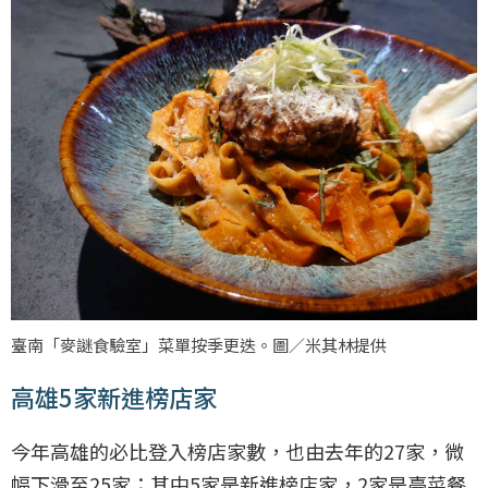
臺南「麥謎食驗室」菜單按季更迭。圖／米其林提供
高雄5家新進榜店家
今年高雄的必比登入榜店家數，也由去年的27家，微
幅下滑至25家；其中5家是新進榜店家，2家是臺菜餐