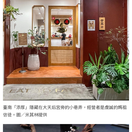
臺南「添厚」隱藏在大天后宮旁的小巷弄，經營者是虔誠的媽祖
信徒。圖／米其林提供