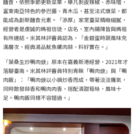
麵食，依照季節更新菜單，舉凡剝皮辣椒、赤味噌，
富東南亞特色的參巴醬、青木瓜，甚至法式燉菜，都
能成為創新麵食元素。「添厚」家常臺菜精緻細膩，
經營者是虔誠的媽祖信徒，店名、室內鋪陳皆與媽祖
有所連結。米其林評審員認為，「金銀蛋時蔬風味充
滿層次，經典湯品魷魚螺肉蒜，料好實在。」
「葉桑生炒鴨肉焿」原本在嘉義新港經營，2021年才
落腳臺南。米其林評審員特別青睞「鴨肉焿」與「鴨
肉飯」：「鴨肉焿以小鍋炒香而成，帶著淡淡鑊氣，
同時散發蒜香和鴨肉肉香，搭配清甜筍絲，風味十
足。鴨肉飯同樣不容錯過。」